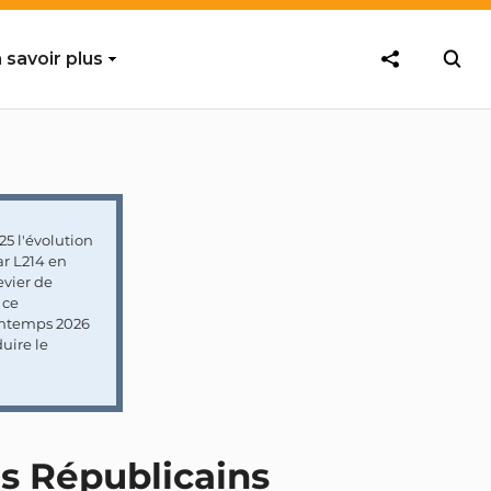
 savoir plus
5 l'évolution
ar L214 en
vier de
 ce
rintemps 2026
uire le
es Républicains