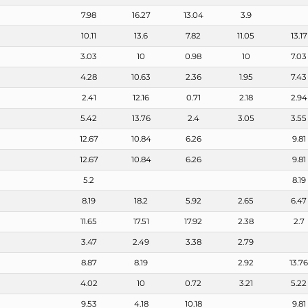
7.98
16.27
13.04
3.9
10.11
13.6
7.82
11.05
13.17
3.03
10
0.98
10
7.03
4.28
10.63
2.36
1.95
7.43
2.41
12.16
0.71
2.18
2.94
5.42
13.76
2.4
3.05
3.55
12.67
10.84
6.26
9.81
12.67
10.84
6.26
9.81
5.2
8.19
8.19
18.2
5.92
2.65
6.47
11.65
17.51
17.92
2.38
2.7
3.47
2.49
3.38
2.79
8.87
8.19
2.92
13.7
4.02
10
0.72
3.21
5.22
9.53
4.18
10.18
9.81