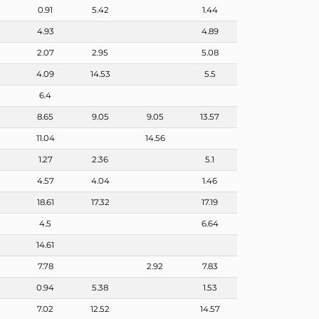
0.91
5.42
1.44
4.93
4.89
2.07
2.95
5.08
4.09
14.53
5.5
6.4
8.65
9.05
9.05
13.57
3
11.04
14.56
1.27
2.36
5.1
4.57
4.04
1.46
3
18.61
17.32
17.19
4.5
6.64
14.61
7.78
2.92
7.83
0.94
5.38
1.53
7.02
12.52
14.57