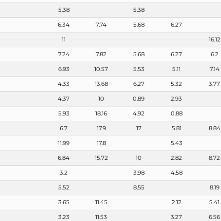
5.38
5.38
6.34
7.74
5.68
6.27
11
16.12
7.24
7.82
5.68
6.27
6.2
6.93
10.57
5.53
5.11
7.14
4.33
13.68
6.27
5.32
3.77
4.37
10
0.89
2.93
5.93
18.16
4.92
0.88
6.7
17.9
17
5.81
8.84
11.99
17.8
5.43
6.84
15.72
10
2.82
8.72
3.2
3.98
4.58
5.52
8.55
8.19
3.65
11.45
2.12
5.41
3.23
11.53
3.27
6.56