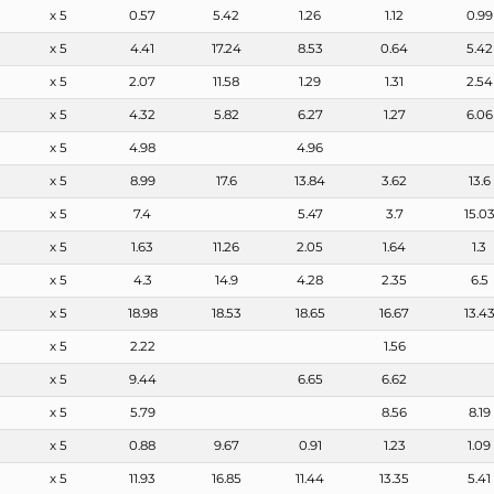
x 5
0.57
5.42
1.26
1.12
0.99
x 5
4.41
17.24
8.53
0.64
5.42
x 5
2.07
11.58
1.29
1.31
2.54
x 5
4.32
5.82
6.27
1.27
6.06
x 5
4.98
4.96
x 5
8.99
17.6
13.84
3.62
13.6
x 5
7.4
5.47
3.7
15.0
x 5
1.63
11.26
2.05
1.64
1.3
x 5
4.3
14.9
4.28
2.35
6.5
x 5
18.98
18.53
18.65
16.67
13.4
x 5
2.22
1.56
x 5
9.44
6.65
6.62
x 5
5.79
8.56
8.19
x 5
0.88
9.67
0.91
1.23
1.09
x 5
11.93
16.85
11.44
13.35
5.41