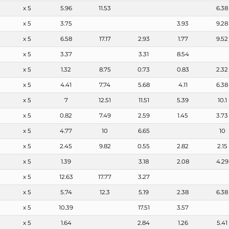
x 5
5.96
11.53
6.38
x 5
3.75
3.93
9.28
x 5
6.58
17.17
2.93
1.77
9.52
x 5
3.37
3.31
8.54
x 5
1.32
8.75
0.73
0.83
2.32
x 5
4.41
7.74
5.68
4.11
6.38
x 5
7
12.51
11.51
5.39
10.1
x 5
0.82
7.49
2.59
1.45
3.73
x 5
4.77
10
6.65
10
x 5
2.45
9.82
0.55
2.82
2.15
x 5
1.39
3.18
2.08
4.29
x 5
12.63
17.77
3.27
x 5
5.74
12.3
5.19
2.38
6.38
x 5
10.39
17.51
3.57
x 5
1.64
2.84
1.26
5.41