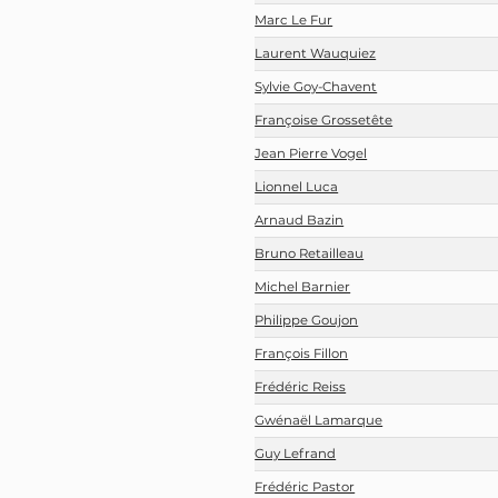
Marc Le Fur
Laurent Wauquiez
Sylvie Goy-Chavent
Françoise Grossetête
Jean Pierre Vogel
Lionnel Luca
Arnaud Bazin
Bruno Retailleau
Michel Barnier
Philippe Goujon
François Fillon
Frédéric Reiss
Gwénaël Lamarque
Guy Lefrand
Frédéric Pastor