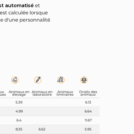
est automatisé
et
est calculée lorsque
ote d'une personnalité
.
ux
Animaux en
Animaux en
Animaux
Droits des
ques
élevage
laboratoire
liminaires
animaux
5.39
6.13
4.99
6.64
6.4
11.67
8.35
6.62
5.95