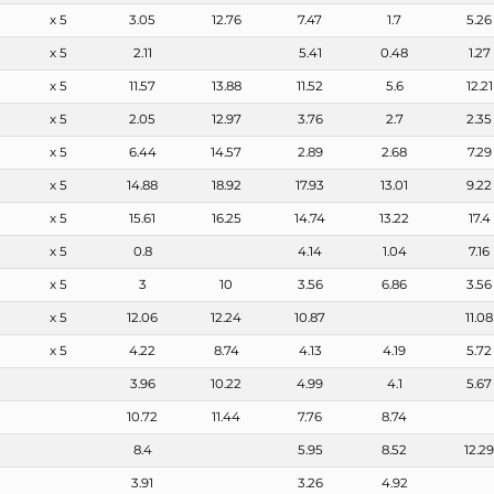
x 5
3.05
12.76
7.47
1.7
5.26
x 5
2.11
5.41
0.48
1.27
x 5
11.57
13.88
11.52
5.6
12.21
x 5
2.05
12.97
3.76
2.7
2.35
x 5
6.44
14.57
2.89
2.68
7.29
x 5
14.88
18.92
17.93
13.01
9.22
x 5
15.61
16.25
14.74
13.22
17.4
x 5
0.8
4.14
1.04
7.16
x 5
3
10
3.56
6.86
3.56
x 5
12.06
12.24
10.87
11.08
x 5
4.22
8.74
4.13
4.19
5.72
3.96
10.22
4.99
4.1
5.67
10.72
11.44
7.76
8.74
8.4
5.95
8.52
12.2
3.91
3.26
4.92