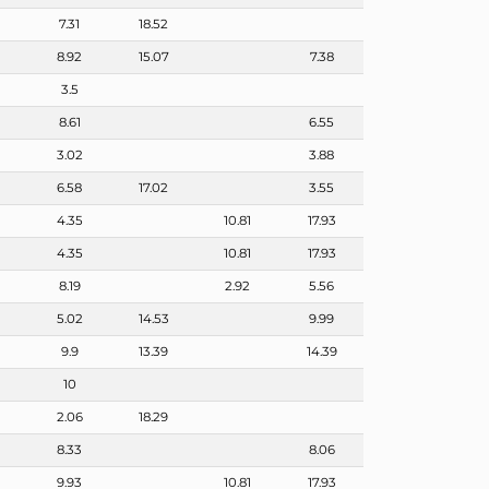
7.31
18.52
8.92
15.07
7.38
3.5
8.61
6.55
3.02
3.88
6.58
17.02
3.55
4.35
10.81
17.93
4.35
10.81
17.93
8.19
2.92
5.56
5.02
14.53
9.99
9.9
13.39
14.39
10
6
2.06
18.29
8.33
8.06
9.93
10.81
17.93