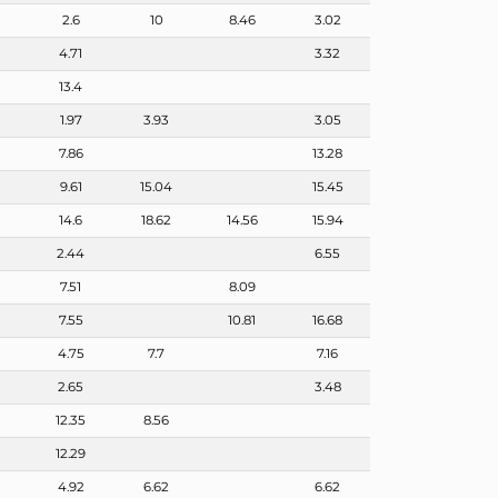
2.6
10
8.46
3.02
4.71
3.32
13.4
1.97
3.93
3.05
7.86
13.28
9.61
15.04
15.45
14.6
18.62
14.56
15.94
2.44
6.55
7.51
8.09
7.55
10.81
16.68
4.75
7.7
7.16
2.65
3.48
12.35
8.56
9
12.29
4.92
6.62
6.62