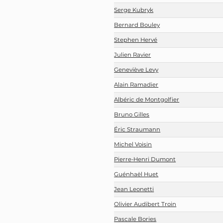
Serge Kubryk
Bernard Bouley
Stephen Hervé
Julien Ravier
Geneviève Levy
Alain Ramadier
Albéric de Montgolfier
Bruno Gilles
Éric Straumann
Michel Voisin
Pierre-Henri Dumont
Guénhaël Huet
Jean Leonetti
Olivier Audibert Troin
Pascale Bories