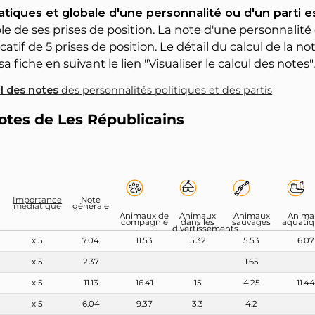
tiques et globale d'une personnalité ou d'un parti 
 de ses prises de position. La note d'une personnalité 
catif de 5 prises de position. Le détail du calcul de la n
a fiche en suivant le lien "Visualiser le calcul des notes"
ul des notes
des personnalités politiques et des partis
notes de Les Républicains
Importance
Note
médiatique
générale
Animaux de
Animaux
Animaux
Anima
compagnie
dans les
sauvages
aquati
divertissements
x 5
7.04
11.53
5.32
5.53
6.07
x 5
2.37
1.65
x 5
11.13
16.41
15
4.25
11.44
x 5
6.04
9.37
3.3
4.2