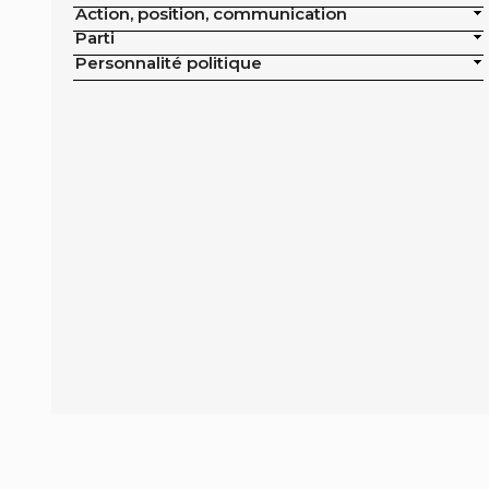
Action, position, communication
publics de la ville
Parti
Exclusion de la pisciculture des achats
Personnalité politique
publics de la ville
Campagne nationale
Réduction de moitié du nombre
d'animaux tués en France
Moratoire national sur les élevages
intensifs
Moratoire national sur les élevages
piscicoles
Mesures miroirs sur les produits d’origine
animale
Interdiction des navires de pêche de plus
de 12 mètres dans la bande côtière
Interdiction nationale des élevages