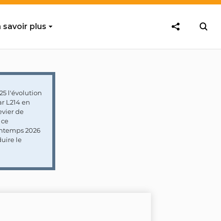
 savoir plus
5 l'évolution
ar L214 en
vier de
 ce
rintemps 2026
uire le