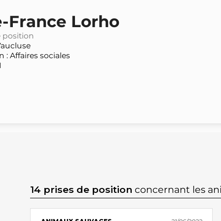
e-France Lorho
e position
aucluse
: Affaires sociales
N
14 prises de position
concernant les a