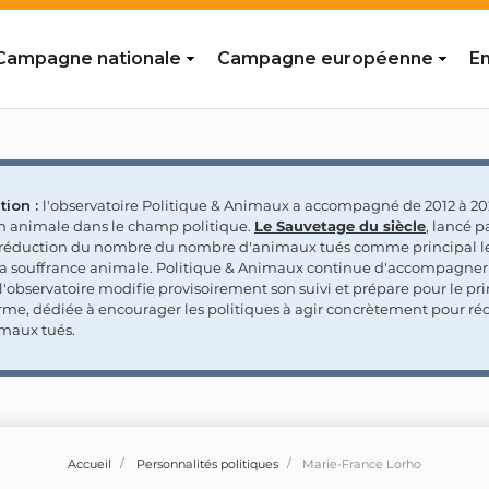
Campagne nationale
Campagne européenne
En
tion :
l'observatoire Politique & Animaux a accompagné de 2012 à 202
on animale dans le champ politique.
Le Sauvetage du siècle
, lancé p
a réduction du nombre du nombre d'animaux tués comme principal le
la souffrance animale. Politique & Animaux continue d'accompagner
'observatoire modifie provisoirement son suivi et prépare pour le p
rme, dédiée à encourager les politiques à agir concrètement pour réd
maux tués.
Accueil
Personnalités politiques
Marie-France Lorho