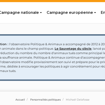
Campagne nationale
Campagne européenne
En
tion :
l'observatoire Politique & Animaux a accompagné de 2012 à 202
on animale dans le champ politique.
Le Sauvetage du siècle
, lancé p
a réduction du nombre du nombre d'animaux tués comme principal le
la souffrance animale. Politique & Animaux continue d'accompagner
'observatoire modifie provisoirement son suivi et prépare pour le p
rme, dédiée à encourager les politiques à agir concrètement pour réd
maux tués.
Accueil
Personnalités politiques
Michaël Delafosse