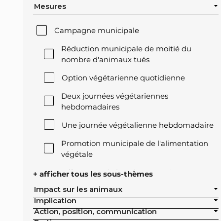
Mesures
Campagne municipale
Réduction municipale de moitié du
nombre d'animaux tués
Option végétarienne quotidienne
Deux journées végétariennes
hebdomadaires
Une journée végétalienne hebdomadaire
Promotion municipale de l'alimentation
végétale
Offre végétale lors des réceptions
+ afficher tous les sous-thèmes
officielles de la ville
Impact sur les animaux
Implication
Exclusion de l'élevage intensif des achats
Action, position, communication
publics de la ville