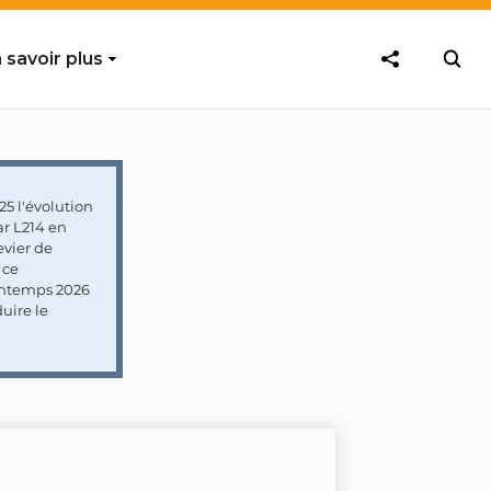
 savoir plus
5 l'évolution
ar L214 en
vier de
 ce
rintemps 2026
uire le