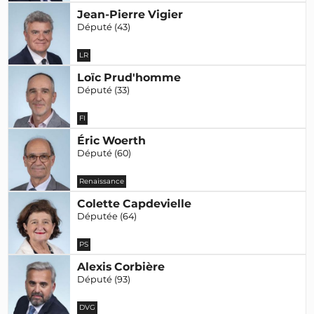
Jean-Pierre Vigier
Député (43)
LR
Loïc Prud'homme
Député (33)
FI
Éric Woerth
Député (60)
Renaissance
Colette Capdevielle
Députée (64)
PS
Alexis Corbière
Député (93)
DVG