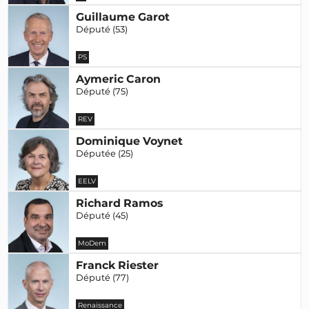
Guillaume Garot
Député (53)
PS
Aymeric Caron
Député (75)
REV
Dominique Voynet
Députée (25)
EELV
Richard Ramos
Député (45)
MoDem
Franck Riester
Député (77)
Renaissance