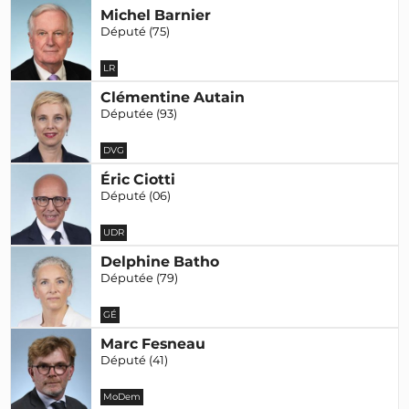
Michel Barnier
Député (75)
LR
Clémentine Autain
Députée (93)
DVG
Éric Ciotti
Député (06)
UDR
Delphine Batho
Députée (79)
GÉ
Marc Fesneau
Député (41)
MoDem