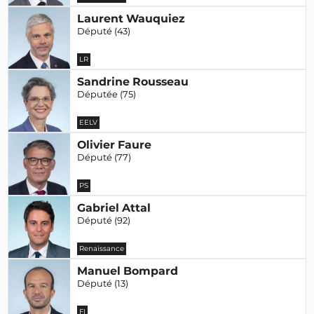
Laurent Wauquiez
Député (43)
LR
Sandrine Rousseau
Députée (75)
EELV
Olivier Faure
Député (77)
PS
Gabriel Attal
Député (92)
Renaissance
Manuel Bompard
Député (13)
FI