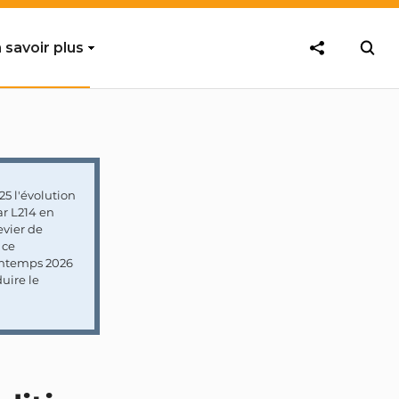
 savoir plus
5 l'évolution
ar L214 en
vier de
 ce
rintemps 2026
uire le