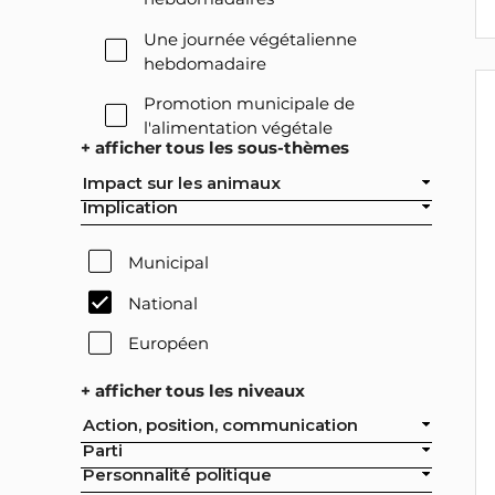
Une journée végétalienne
hebdomadaire
Promotion municipale de
l'alimentation végétale
+ afficher tous les sous-thèmes
Offre végétale lors des réceptions
Impact sur les animaux
officielles de la ville
Implication
Exclusion de l'élevage intensif des
achats publics de la ville
Municipal
Exclusion de la pisciculture des
National
achats publics de la ville
Européen
Campagne nationale
+ afficher tous les niveaux
Réduction de moitié du nombre
Action, position, communication
d'animaux tués en France
Parti
Moratoire national sur les
Personnalité politique