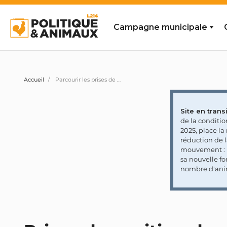
Campagne municipale
Accueil
Parcourir les prises de position des personnalités et partis politiques
Site en transi
de la conditi
2025, place l
réduction de 
mouvement : l
sa nouvelle fo
nombre d'ani