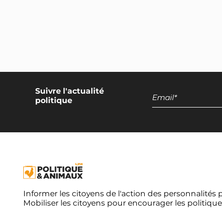
discours promotionnels sur les
produits d'origine animale
Exclusion de l'élevage intensif et
de la pisciculture de la
restauration collective
Campagne européenne
Suivre l'actualité
Réduction de moitié du nombre
politique
d'animaux terrestres tués dans
l'UE
Réduction de moitié du nombre
d'animaux aquatiques tués dans
l'UE
Moratoire européen sur les
élevages intensifs
Informer les citoyens de l'action des personnalités 
Moratoire européen sur les
Mobiliser les citoyens pour encourager les politique
élevages piscicoles