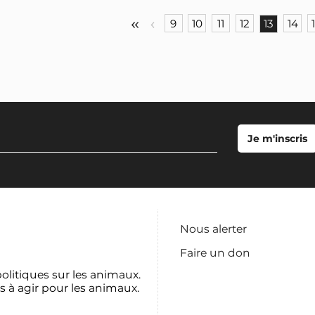
9
10
11
12
13
14
Nous alerter
Faire un don
politiques sur les animaux.
s à agir pour les animaux.