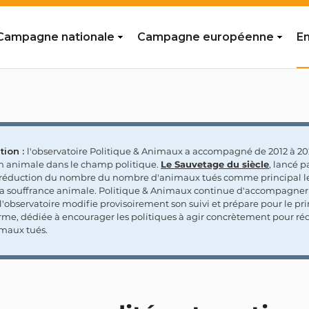
Campagne nationale
Campagne européenne
En
tion :
l'observatoire Politique & Animaux a accompagné de 2012 à 202
on animale dans le champ politique.
Le Sauvetage du siècle
, lancé p
a réduction du nombre du nombre d'animaux tués comme principal le
la souffrance animale. Politique & Animaux continue d'accompagner
'observatoire modifie provisoirement son suivi et prépare pour le p
rme, dédiée à encourager les politiques à agir concrètement pour réd
maux tués.