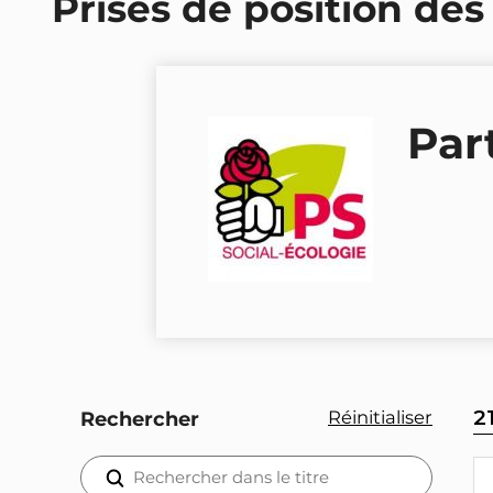
Prises de position des
Part
2
Réinitialiser
Rechercher