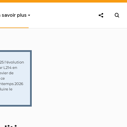
 savoir plus
5 l'évolution
ar L214 en
vier de
 ce
rintemps 2026
uire le