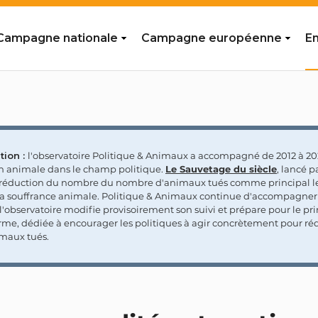
Campagne nationale
Campagne européenne
En
tion :
l'observatoire Politique & Animaux a accompagné de 2012 à 202
on animale dans le champ politique.
Le Sauvetage du siècle
, lancé p
a réduction du nombre du nombre d'animaux tués comme principal le
la souffrance animale. Politique & Animaux continue d'accompagner
'observatoire modifie provisoirement son suivi et prépare pour le p
rme, dédiée à encourager les politiques à agir concrètement pour réd
maux tués.