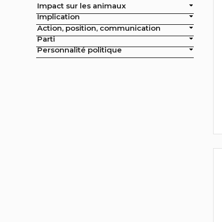
Impact sur les animaux
officielles de la ville
Implication
Action, position, communication
Exclusion de l'élevage intensif des
Parti
achats publics de la ville
Personnalité politique
Exclusion de la pisciculture des
achats publics de la ville
Campagne nationale
Réduction de moitié du nombre
d'animaux tués en France
Moratoire national sur les
élevages intensifs
Moratoire national sur les
élevages piscicoles
Mesures miroirs sur les produits
d’origine animale