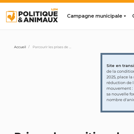
Campagne municipale
Accueil
Parcourir les prises de position des personnalités et partis politiques
Site en transi
de la conditi
2025, place l
réduction de 
mouvement : l
sa nouvelle fo
nombre d'ani