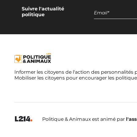
Suivre l'actualité
Réduction de moitié du nombre
politique
d'animaux terrestres tués dans
l'UE
Réduction de moitié du nombre
d'animaux aquatiques tués dans
l'UE
Moratoire européen sur les
élevages intensifs
Informer les citoyens de l'action des personnalités 
Moratoire européen sur les
Mobiliser les citoyens pour encourager les politique
élevages piscicoles
Interdiction européenne des
navires de pêche de plus de 12
mètres
Politique & Animaux est animé par
l'as
Mesures miroirs pour l'élevage
Mesures miroirs pour la pêche