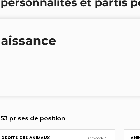
 personnalités et partis p
aissance
153 prises de position
DROITS DES ANIMAUX
14/03/2024
ANI