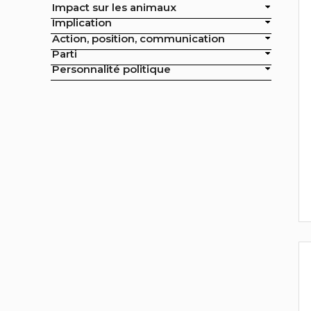
Impact sur les animaux
officielles de la ville
Implication
Action, position, communication
Exclusion de l'élevage intensif des
Parti
achats publics de la ville
Personnalité politique
Exclusion de la pisciculture des
achats publics de la ville
Campagne nationale
Réduction de moitié du nombre
d'animaux tués en France
Moratoire national sur les
élevages intensifs
Moratoire national sur les
élevages piscicoles
Mesures miroirs sur les produits
d’origine animale
Interdiction des navires de pêche