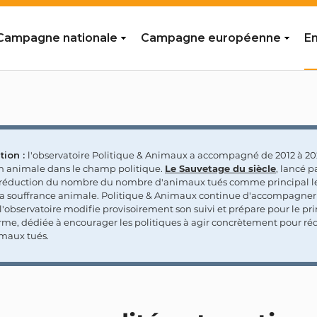
Campagne nationale
Campagne européenne
En
tion :
l'observatoire Politique & Animaux a accompagné de 2012 à 202
on animale dans le champ politique.
Le Sauvetage du siècle
, lancé p
a réduction du nombre du nombre d'animaux tués comme principal le
la souffrance animale. Politique & Animaux continue d'accompagner
'observatoire modifie provisoirement son suivi et prépare pour le p
rme, dédiée à encourager les politiques à agir concrètement pour réd
maux tués.