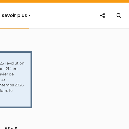
 savoir plus
5 l'évolution
ar L214 en
vier de
 ce
rintemps 2026
uire le