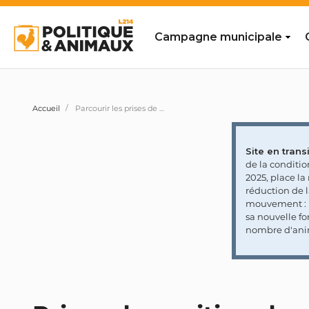
Campagne municipale
Accueil
Parcourir les prises de position des personnalités et partis politiques
Site en transi
de la conditi
2025, place l
réduction de 
mouvement : l
sa nouvelle fo
nombre d'ani