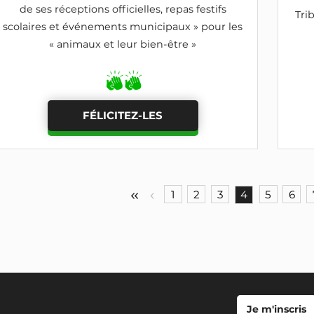
de ses réceptions officielles, repas festifs
Tri
scolaires et événements municipaux » pour les
« animaux et leur bien-être »
FÉLICITEZ-LES
1
2
3
4
5
6