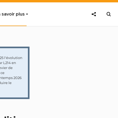
 savoir plus
5 l'évolution
ar L214 en
vier de
 ce
rintemps 2026
uire le