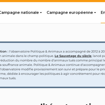
Campagne nationale
Campagne européenne
En
tion :
l'observatoire Politique & Animaux a accompagné de 2012 à 202
on animale dans le champ politique.
Le Sauvetage du siècle
, lancé p
a réduction du nombre du nombre d'animaux tués comme principal le
la souffrance animale. Politique & Animaux continue d'accompagner
'observatoire modifie provisoirement son suivi et prépare pour le p
rme, dédiée à encourager les politiques à agir concrètement pour réd
maux tués.