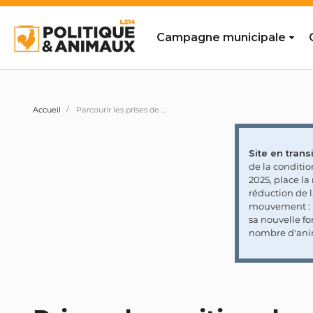
Campagne municipale
Accueil
Parcourir les prises de position des personnalités et partis politiques
Site en transi
de la conditi
2025, place l
réduction de 
mouvement : l
sa nouvelle fo
nombre d'ani