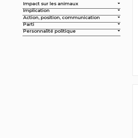
Impact sur les animaux
officielles de la ville
Implication
Action, position, communication
Exclusion de l'élevage intensif des
Parti
achats publics de la ville
Personnalité politique
Exclusion de la pisciculture des
achats publics de la ville
Campagne nationale
Réduction de moitié du nombre
d'animaux tués en France
Moratoire national sur les
élevages intensifs
Moratoire national sur les
élevages piscicoles
Mesures miroirs sur les produits
d’origine animale