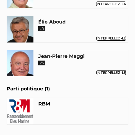
INTERPELLEZ-LA
Élie Aboud
LR
INTERPELLEZ-LE
Jean-Pierre Maggi
PS
INTERPELLEZ-LE
Parti politique (1)
Jean-Louis Touraine
Renaissance
RBM
INTERPELLEZ-LE
Laurent Grandguillaume
PS