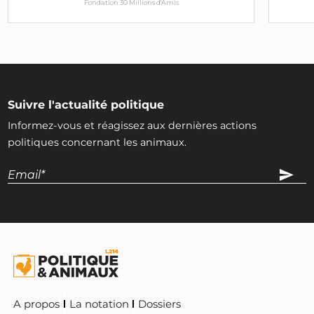
Fondation 30 Millions d'Amis
LR
INTERPELLEZ-LE
Gilbert Collard
DVD
INTERPELLEZ-LE
Suivre l'actualité politique
Informez-vous et réagissez aux dernières actions
Michel Destot
politiques concernant les animaux.
PS
INTERPELLEZ-LE
François Brottes
PS
INTERPELLEZ-LE
A propos
La notation
Dossiers