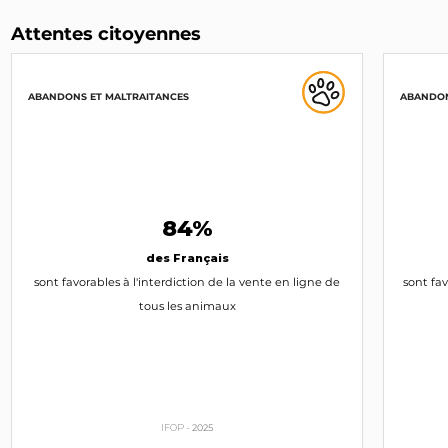
INTERPELLEZ-LE
Attentes citoyennes
Jean-Claude Buisine
ABANDONS ET MALTRAITANCES
ABANDON
PS
INTERPELLEZ-LE
François Rochebloine
UDI, LC
84%
des Français
sont favorables à l'interdiction de la vente en ligne de
sont fav
Jean-Claude Guibal
tous les animaux
LR
Jean-Pierre Giran
IFOP -
2025
Maire (83)