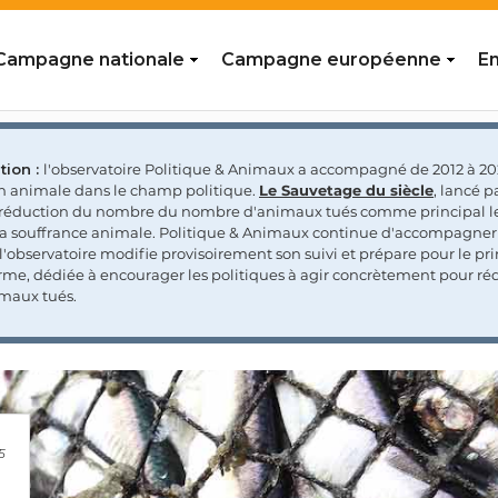
Campagne nationale
Campagne européenne
En
tion :
l'observatoire Politique & Animaux a accompagné de 2012 à 202
on animale dans le champ politique.
Le Sauvetage du siècle
, lancé p
a réduction du nombre du nombre d'animaux tués comme principal le
la souffrance animale. Politique & Animaux continue d'accompagner
'observatoire modifie provisoirement son suivi et prépare pour le p
rme, dédiée à encourager les politiques à agir concrètement pour réd
maux tués.
5
5
5