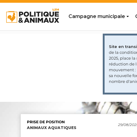
Campagne municipale
Site en transi
de la conditi
2025, place l
réduction de 
mouvement : l
sa nouvelle fo
nombre d'ani
PRISE DE POSITION
PRISE DE POSITION
PRISE DE POSITION
SONDAGE
29/08/202
22/10/202
10/12/202
ANIMAUX AQUATIQUES
ANIMAUX AQUATIQUES
ANIMAUX AQUATIQUES
RÉDUCTION DE MOITIÉ DU NOMBRE D'ANIMAUX
TERRESTRES TUÉS DANS L'UE