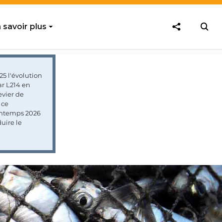
 savoir plus
5 l'évolution
ar L214 en
vier de
 ce
rintemps 2026
uire le