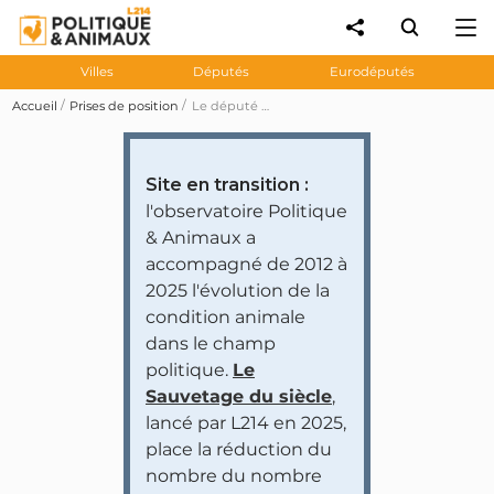
Villes
Députés
Eurodéputés
Accueil
Prises de position
Le député Guillaume Chevrollier demande pour les éleveurs de chiens de chasse une dérogation à l'ordonnance contre les trafics d'animaux
Site en transition :
l'observatoire Politique
& Animaux a
accompagné de 2012 à
2025 l'évolution de la
condition animale
dans le champ
politique.
Le
Sauvetage du siècle
,
lancé par L214 en 2025,
place la réduction du
nombre du nombre