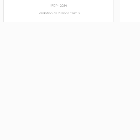
IFOP -
2024
Fondation 30 Millions d'Amis
Suivre l'actualité politique
Informez-vous et réagissez aux dernières actions
politiques concernant les animaux.