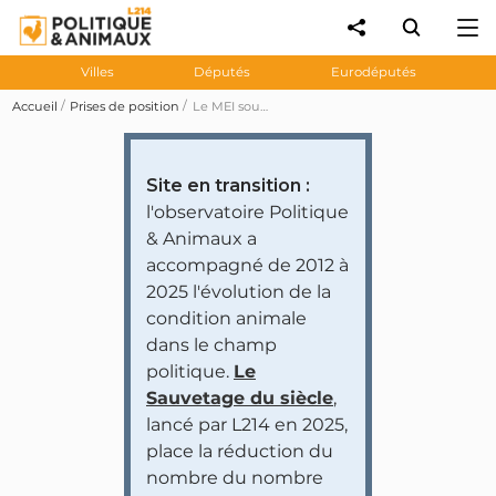
Villes
Députés
Eurodéputés
Accueil
Prises de position
Le MEI souhaite interdire la vente de NAC, animaux « sauvages » ou exotiques ne supportant pas notre climat ou la captivité
Site en transition :
l'observatoire Politique
& Animaux a
accompagné de 2012 à
2025 l'évolution de la
condition animale
dans le champ
politique.
Le
Sauvetage du siècle
,
lancé par L214 en 2025,
place la réduction du
nombre du nombre