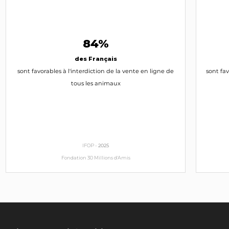
84%
des Français
sont favorables à l'interdiction de la vente en ligne de
sont fav
tous les animaux
IFOP -
2025
Fondation 30 Millions d'Amis