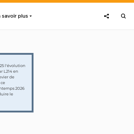
 savoir plus
5 l'évolution
ar L214 en
vier de
 ce
rintemps 2026
uire le