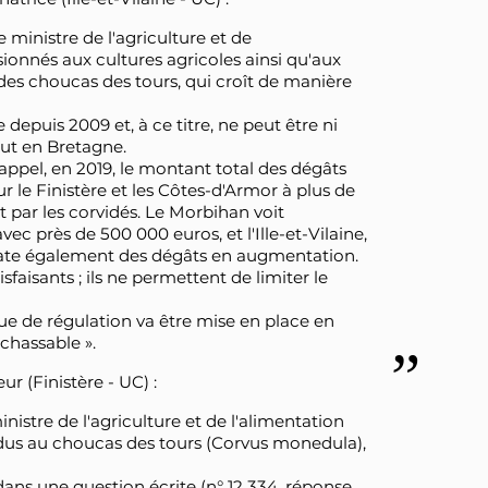
 ministre de l'agriculture et de
ionnés aux cultures agricoles ainsi qu'aux
 des choucas des tours, qui croît de manière
epuis 2009 et, à ce titre, ne peut être ni
atut en Bretagne.
appel, en 2019, le montant total des dégâts
ur le Finistère et les Côtes-d'Armor à plus de
 par les corvidés. Le Morbihan voit
ec près de 500 000 euros, et l'Ille-et-Vilaine,
ate également des dégâts en augmentation.
sfaisants ; ils ne permettent de limiter le
ique de régulation va être mise en place en
chassable ».
r (Finistère - UC) :
inistre de l'agriculture et de l'alimentation
 dus au choucas des tours (Corvus monedula),
, dans une question écrite (n° 12 334, réponse