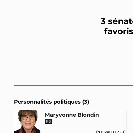
3 séna
favori
Personnalités politiques (3)
Maryvonne Blondin
PS
INTERPELLEZ-LA