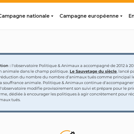
Campagne nationale
Campagne européenne
En
tion :
l'observatoire Politique & Animaux a accompagné de 2012 à 202
on animale dans le champ politique.
Le Sauvetage du siècle
, lancé p
a réduction du nombre du nombre d'animaux tués comme principal le
la souffrance animale. Politique & Animaux continue d'accompagner
'observatoire modifie provisoirement son suivi et prépare pour le p
rme, dédiée à encourager les politiques à agir concrètement pour réd
maux tués.