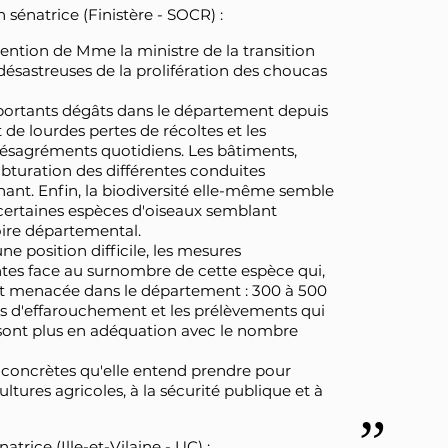
sénatrice (Finistère - SOCR) :
ention de Mme la ministre de la transition
désastreuses de la prolifération des choucas
mportants dégâts dans le département depuis
 de lourdes pertes de récoltes et les
désagréments quotidiens. Les bâtiments,
bturation des différentes conduites
hant. Enfin, la biodiversité elle-même semble
ertaines espèces d'oiseaux semblant
toire départemental.
e position difficile, les mesures
ntes face au surnombre de cette espèce qui,
out menacée dans le département : 300 à 500
s d'effarouchement et les prélèvements qui
 sont plus en adéquation avec le nombre
es concrètes qu'elle entend prendre pour
ltures agricoles, à la sécurité publique et à
rice (Ille-et-Vilaine - UC) :