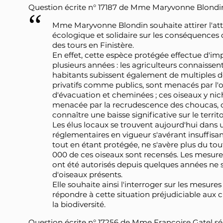
Question écrite n° 17187 de Mme Maryvonne Blondin 
Mme Maryvonne Blondin souhaite attirer l'att
écologique et solidaire sur les conséquences 
des tours en Finistère.
En effet, cette espèce protégée effectue d'i
plusieurs années : les agriculteurs connaissent
habitants subissent également de multiples 
privatifs comme publics, sont menacés par l'o
d'évacuation et cheminées ; ces oiseaux y nic
menacée par la recrudescence des choucas, c
connaître une baisse significative sur le terri
Les élus locaux se trouvent aujourd'hui dans un
réglementaires en vigueur s'avérant insuffisa
tout en étant protégée, ne s'avère plus du t
000 de ces oiseaux sont recensés. Les mesure
ont été autorisés depuis quelques années ne
d'oiseaux présents.
Elle souhaite ainsi l'interroger sur les mesur
répondre à cette situation préjudiciable aux cu
la biodiversité.
Question écrite n° 17256 de Mme Françoise Gatel sénat