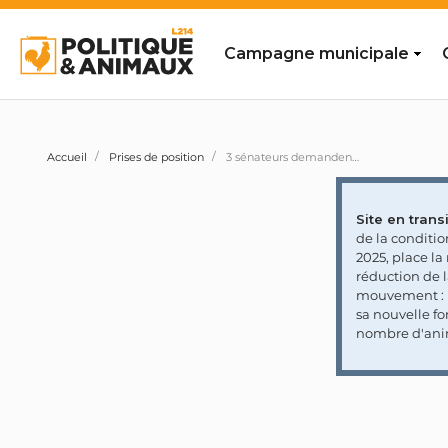
Campagne municipale
Accueil
Prises de position
3 sénateurs demandent au Gouvernement de favoriser les tirs contre les choucas des bois
Site en transi
de la conditi
2025, place l
réduction de 
mouvement : l
sa nouvelle fo
nombre d'ani