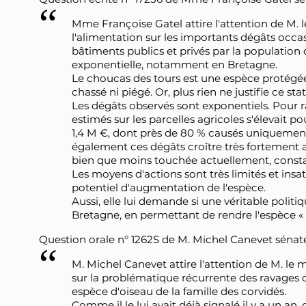
Mme Françoise Gatel attire l'attention de M. le
l'alimentation sur les importants dégâts occas
bâtiments publics et privés par la population
exponentielle, notamment en Bretagne.
Le choucas des tours est une espèce protégée d
chassé ni piégé. Or, plus rien ne justifie ce st
Les dégâts observés sont exponentiels. Pour r
estimés sur les parcelles agricoles s'élevait po
1,4 M €, dont près de 80 % causés uniquement
également ces dégâts croître très fortement av
bien que moins touchée actuellement, const
Les moyens d'actions sont très limités et insati
potentiel d'augmentation de l'espèce.
Aussi, elle lui demande si une véritable polit
Bretagne, en permettant de rendre l'espèce « 
Question orale n° 1262S de M. Michel Canevet sénateu
M. Michel Canevet attire l'attention de M. le m
sur la problématique récurrente des ravages
espèce d'oiseau de la famille des corvidés.
Comme il le lui avait déjà signalé il y a un an