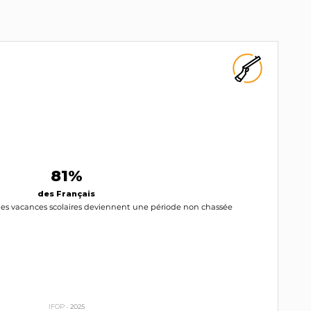
81%
des Français
 les vacances scolaires deviennent une période non chassée
IFOP -
2025