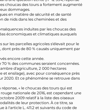
 des choucas des tours a fortement augmenté
breux dommages.
isques en matière de sécurité et de santé
on de nids dans les cheminées et des
 conséquences induites par les choucas des
 aléas économiques et climatiques auxquels
sur les parcelles agricoles s'élevait pour le
M€, dont près de 80 % causés uniquement par
evés encore cette année.
 de 70 % des communes seraient concernées.
chambre d'agriculture, 2 000 hectares
e et ensilage), avec pour conséquence près
ur 2020. Et ce phénomène se retrouve dans
éponse, « le choucas des tours qui est
e rouge nationale de 2016, est cependant une
ctobre 2009 relatif à la liste des oiseaux
dalités de leur protection. À ce titre, sa
 à l'article L. 411.2 et suivants du code de