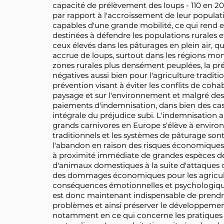
capacité de prélèvement des loups - 110 en 2021
par rapport à l'accroissement de leur populatio
capables d'une grande mobilité, ce qui rend 
destinées à défendre les populations rurale
ceux élevés dans les pâturages en plein air, q
accrue de loups, surtout dans les régions mo
zones rurales plus densément peuplées, la pr
négatives aussi bien pour l'agriculture tradit
prévention visant à éviter les conflits de cohab
paysage et sur l'environnement et malgré des
paiements d'indemnisation, dans bien des cas
intégrale du préjudice subi. L'indemnisation
grands carnivores en Europe s'élève à environ 
traditionnels et les systèmes de pâturage son
l'abandon en raison des risques économiques 
à proximité immédiate de grandes espèces de
d'animaux domestiques à la suite d'attaques
des dommages économiques pour les agriculteu
conséquences émotionnelles et psychologiques
est donc maintenant indispensable de prend
problèmes et ainsi préserver le développement 
notamment en ce qui concerne les pratiques ag