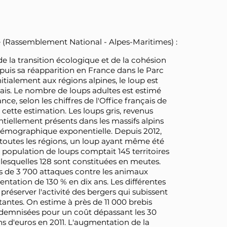
(Rassemblement National - Alpes-Maritimes) :
 la transition écologique et de la cohésion
depuis sa réapparition en France dans le Parc
itialement aux régions alpines, le loup est
ais. Le nombre de loups adultes est estimé
ce, selon les chiffres de l'Office français de
cette estimation. Les loups gris, revenus
ntiellement présents dans les massifs alpins
émographique exponentielle. Depuis 2012,
toutes les régions, un loup ayant même été
la population de loups comptait 145 territoires
lesquelles 128 sont constituées en meutes.
ès de 3 700 attaques contre les animaux
entation de 130 % en dix ans. Les différentes
réserver l'activité des bergers qui subissent
antes. On estime à près de 11 000 brebis
indemnisées pour un coût dépassant les 30
ions d'euros en 2011. L'augmentation de la