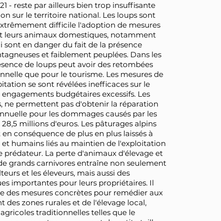
 - reste par ailleurs bien trop insuffisante
n sur le territoire national. Les loups sont
extrêmement difficile l'adoption de mesures
s et leurs animaux domestiques, notamment
ui sont en danger du fait de la présence
ntagneuses et faiblement peuplées. Dans les
ésence de loups peut avoir des retombées
ionnelle que pour le tourisme. Les mesures de
itation se sont révélées inefficaces sur le
 engagements budgétaires excessifs. Les
, ne permettent pas d'obtenir la réparation
 annuelle pour les dommages causés par les
28,5 millions d'euros. Les pâturages alpins
t en conséquence de plus en plus laissés à
et humains liés au maintien de l'exploitation
 prédateur. La perte d'animaux d'élevage et
 de grands carnivores entraîne non seulement
rs et les éleveurs, mais aussi des
 importantes pour leurs propriétaires. Il
re des mesures concrètes pour remédier aux
des zones rurales et de l'élevage local,
ricoles traditionnelles telles que le