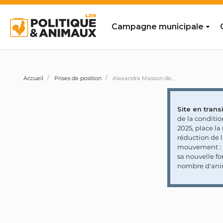
Campagne municipale
Accueil
Prises de position
Alexandra Masson demande au gouvernement de classer le Parc national du Mercantour en « zone difficilement protégeable (ZDP) » afin d'autoriser des tirs contre les loups
Site en transi
de la conditi
2025, place l
réduction de 
mouvement : l
sa nouvelle fo
nombre d'ani