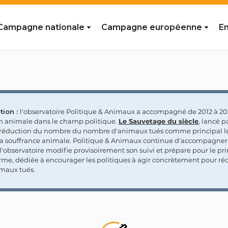
Campagne nationale
Campagne européenne
En
tion :
l'observatoire Politique & Animaux a accompagné de 2012 à 202
on animale dans le champ politique.
Le Sauvetage du siècle
, lancé p
a réduction du nombre du nombre d'animaux tués comme principal le
la souffrance animale. Politique & Animaux continue d'accompagner
'observatoire modifie provisoirement son suivi et prépare pour le p
rme, dédiée à encourager les politiques à agir concrètement pour réd
maux tués.