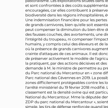
pastoralisme. Les exploitations situées dans l
et sont confrontées à des coûts supplémentair
encouragées, car elles contribuent à préserve
biodiversité dans les régions inhospitalières, 
Une indemnisation financière pour les pertes
de grands carnivores, bien qu'elle soit essenti
peut compenser la diminution du bien-être de
des fausses couches, des avortements, une dim
l'intégrité du troupeau, ni compenser l'impact
humains, y compris celui des éleveurs et de la
où la présence de grands carnivores augmente,
crainte d'attaques de ces animaux. Il est don
de préserver activement le modèle de l'agricul
la pratiquent, par des actions décisives et d
demande à M. le ministre de permettre au pré
du Parc national du Mercantour en « zone diff
Parc national des Cévennes en 2019. La possi
zones difficilement protégeables contre les lo
l'arrêté ministériel du 19 février 2018 modifié. 
classement est la densité ovine qui est part
National du Mercantour. Mme la députée de
ZDP du parc national du Mercantour », soient a
simple, les tirs de défense renforcée quand le