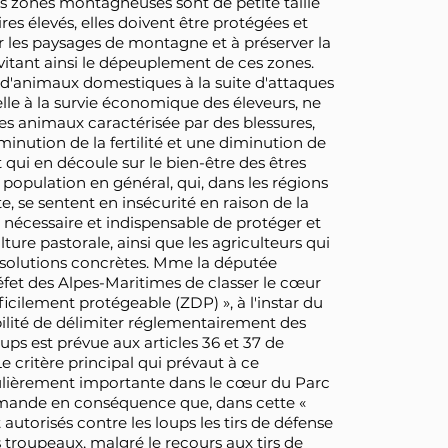
es zones montagneuses sont de petite taille
es élevés, elles doivent être protégées et
r les paysages de montagne et à préserver la
évitant ainsi le dépeuplement de ces zones.
 d'animaux domestiques à la suite d'attaques
elle à la survie économique des éleveurs, ne
s animaux caractérisée par des blessures,
inution de la fertilité et une diminution de
 qui en découle sur le bien-être des êtres
 population en général, qui, dans les régions
 se sentent en insécurité en raison de la
c nécessaire et indispensable de protéger et
ture pastorale, ainsi que les agriculteurs qui
es solutions concrètes. Mme la députée
fet des Alpes-Maritimes de classer le cœur
icilement protégeable (ZDP) », à l'instar du
bilité de délimiter réglementairement des
ups est prévue aux articles 36 et 37 de
Le critère principal qui prévaut à ce
iculièrement importante dans le cœur du Parc
mande en conséquence que, dans cette «
utorisés contre les loups les tirs de défense
s troupeaux, malgré le recours aux tirs de