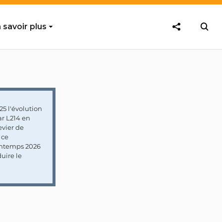
 savoir plus
5 l'évolution
ar L214 en
vier de
 ce
rintemps 2026
uire le