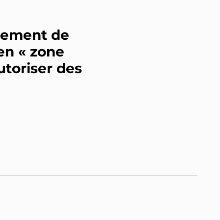
nement de
en « zone
utoriser des