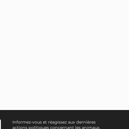
Informez-vous et réagissez aux dernières
actions politiques concernant les animaux.