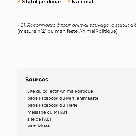
Statut juridique
National
21. Reconnaître à tout animal sauvage le statut d’ê
(mesure n°21 du manifeste AnimalPolitique)
Sources
Site du collectif AnimalPolitique
page Facebook du Parti animaliste
page Facebook du Trèfle
message du MHAN
site de l'AEI
Parti Pirate