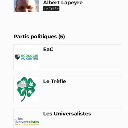
Albert Lapeyre
Le Trèfle
Jacques Leboucher
Partis politiques (5)
Les Universalistes
EaC
INTERPELLEZ-LE
Jean Marc Governatori
EaC
Le Trèfle
INTERPELLEZ-LE
Les Universalistes