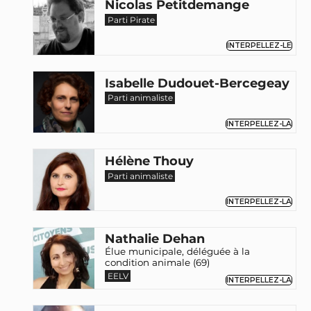
Nicolas Petitdemange
Parti Pirate
INTERPELLEZ-LE
Isabelle Dudouet-Bercegeay
Parti animaliste
INTERPELLEZ-LA
Hélène Thouy
Parti animaliste
INTERPELLEZ-LA
Nathalie Dehan
Élue municipale, déléguée à la
condition animale (69)
EELV
INTERPELLEZ-LA