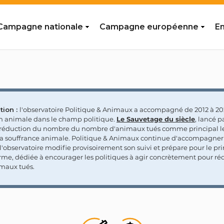
Campagne nationale
Campagne européenne
En
tion :
l'observatoire Politique & Animaux a accompagné de 2012 à 202
on animale dans le champ politique.
Le Sauvetage du siècle
, lancé p
a réduction du nombre du nombre d'animaux tués comme principal le
la souffrance animale. Politique & Animaux continue d'accompagner
'observatoire modifie provisoirement son suivi et prépare pour le p
rme, dédiée à encourager les politiques à agir concrètement pour réd
maux tués.