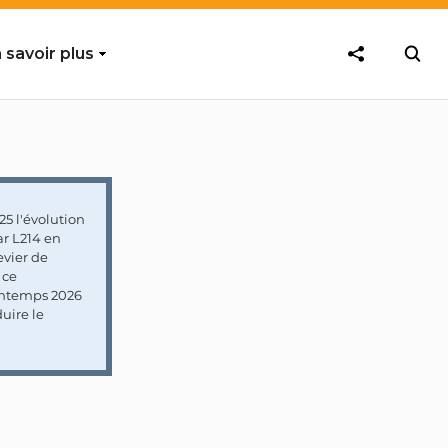
 savoir plus
5 l'évolution
ar L214 en
vier de
 ce
rintemps 2026
uire le