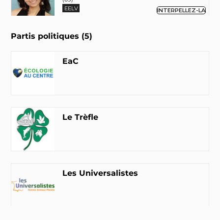
EELV
INTERPELLEZ-LA
Partis politiques (5)
Isabelle Dudouet-Bercegeay
Parti animaliste
EaC
INTERPELLEZ-LA
Hélène Thouy
Parti animaliste
Le Trèfle
INTERPELLEZ-LA
Jacques Leboucher
Les Universalistes
Les Universalistes
INTERPELLEZ-LE
Jean Marc Governatori
EaC