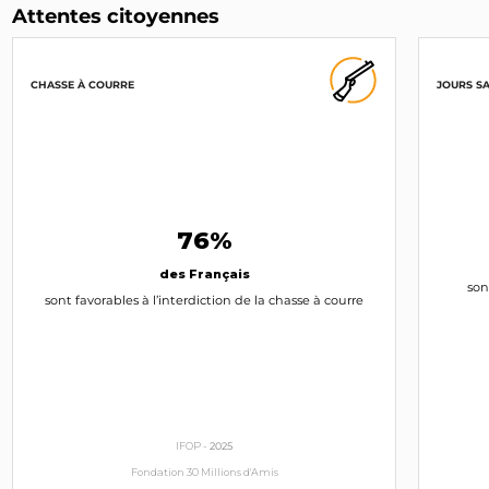
Attentes citoyennes
Parti animaliste
INTERPELLEZ-LE
CHASSE À COURRE
JOURS S
Parti Pirate
76%
des Français
son
sont favorables à l’interdiction de la chasse à courre
IFOP -
2025
Fondation 30 Millions d'Amis