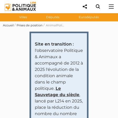
Villes
Députés
Eurodéputés
Accueil
Prises de position
AnimalPolitique 24 : ces partis engagent leurs candidats aux législatives à soutenir la lutte contre l’insécurité liée à la chasse
Site en transition :
l'observatoire Politique
& Animaux a
accompagné de 2012 à
2025 l'évolution de la
condition animale
dans le champ
politique.
Le
Sauvetage du siècle
,
lancé par L214 en 2025,
place la réduction du
nombre du nombre