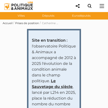
Villes
Députés
Eurodéputés
Accueil
Prises de position
Catherine Grèze a interpellé la Commission sur les animaux des « forêts dunaires de la Teste de Buch »
Site en transition :
l'observatoire Politique
& Animaux a
accompagné de 2012 à
2025 l'évolution de la
condition animale
dans le champ
politique.
Le
Sauvetage du siècle
,
lancé par L214 en 2025,
place la réduction du
nombre du nombre