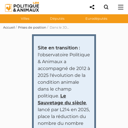
Villes
Députés
Eurodéputés
Accueil
Prises de position
Dans le JDD, Hélène Thouy se prononce pour l'interdiction de la chasse à horizon 2027
Site en transition :
l'observatoire Politique
& Animaux a
accompagné de 2012 à
2025 l'évolution de la
condition animale
dans le champ
politique.
Le
Sauvetage du siècle
,
lancé par L214 en 2025,
place la réduction du
nombre du nombre