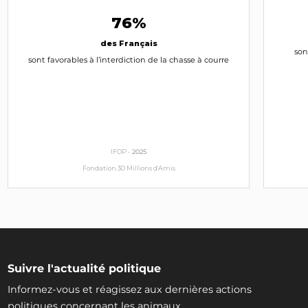
76%
des Français
son
sont favorables à l’interdiction de la chasse à courre
IFOP -
2025
Fondation 30 Millions d'Amis
Suivre l'actualité politique
Informez-vous et réagissez aux dernières actions
politiques concernant les animaux.