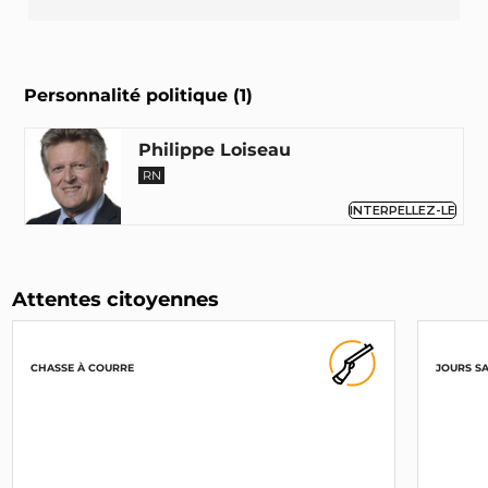
Personnalité politique (1)
Philippe Loiseau
RN
INTERPELLEZ-LE
Attentes citoyennes
CHASSE À COURRE
JOURS S