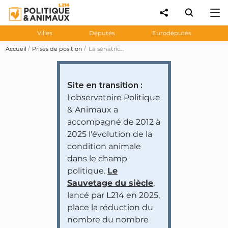
Villes
Députés
Eurodéputés
Accueil
Prises de position
La sénatrice Dominique Estrosi Sassone demande au Gouvernement d'augmenter les tirs de loups en France
Site en transition :
l'observatoire Politique
& Animaux a
accompagné de 2012 à
2025 l'évolution de la
condition animale
dans le champ
politique.
Le
Sauvetage du siècle
,
lancé par L214 en 2025,
place la réduction du
nombre du nombre