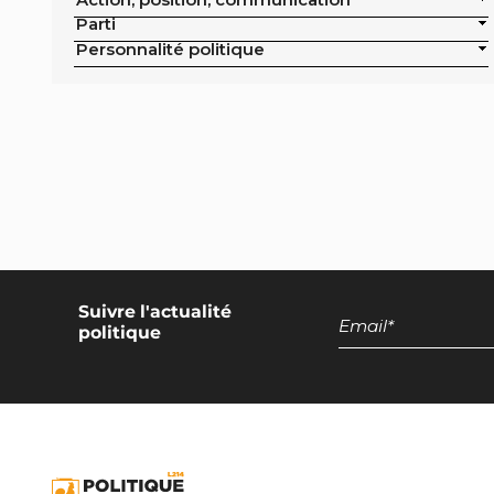
publics de la ville
Parti
Exclusion de la pisciculture des achats
Personnalité politique
publics de la ville
Campagne nationale
Réduction de moitié du nombre
d'animaux tués en France
Moratoire national sur les élevages
intensifs
Moratoire national sur les élevages
piscicoles
Suivre l'actualité
politique
Mesures miroirs sur les produits d’origine
animale
Interdiction des navires de pêche de plus
de 12 mètres dans la bande côtière
Interdiction nationale des élevages