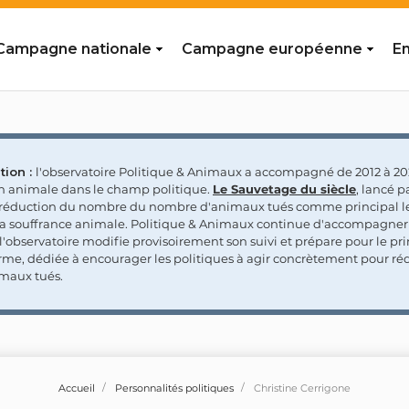
Campagne nationale
Campagne européenne
En
tion :
l'observatoire Politique & Animaux a accompagné de 2012 à 202
on animale dans le champ politique.
Le Sauvetage du siècle
, lancé p
a réduction du nombre du nombre d'animaux tués comme principal le
la souffrance animale. Politique & Animaux continue d'accompagner
'observatoire modifie provisoirement son suivi et prépare pour le p
rme, dédiée à encourager les politiques à agir concrètement pour réd
maux tués.
Accueil
Personnalités politiques
Christine Cerrigone