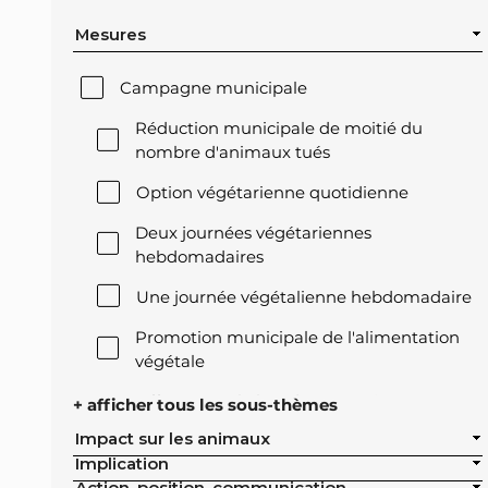
Mesures
Campagne municipale
Réduction municipale de moitié du
nombre d'animaux tués
Option végétarienne quotidienne
Deux journées végétariennes
hebdomadaires
Une journée végétalienne hebdomadaire
Promotion municipale de l'alimentation
végétale
Offre végétale lors des réceptions
+ afficher tous les sous-thèmes
officielles de la ville
Impact sur les animaux
Implication
Exclusion de l'élevage intensif des achats
Action, position, communication