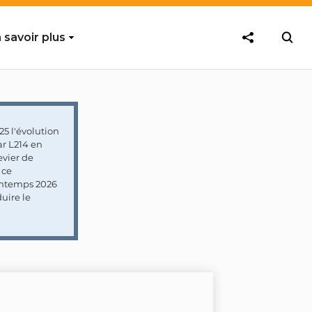
 savoir plus
5 l'évolution
ar L214 en
vier de
 ce
rintemps 2026
uire le