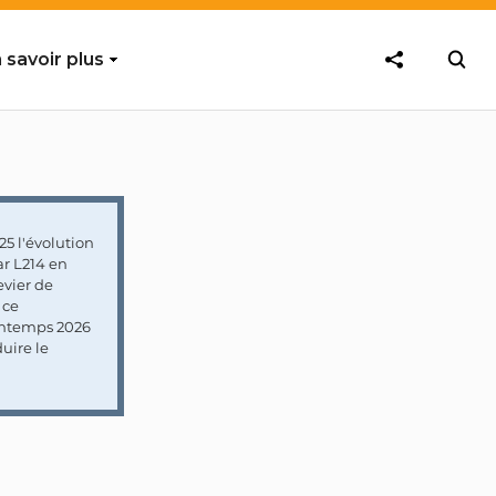
 savoir plus
5 l'évolution
ar L214 en
vier de
 ce
rintemps 2026
uire le