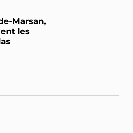
de-Marsan,
ent les
das