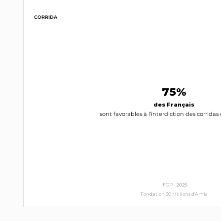
CORRIDA
75%
des Français
sont favorables à l’interdiction des corrida
IFOP -
2025
Fondation 30 Millions d'Amis