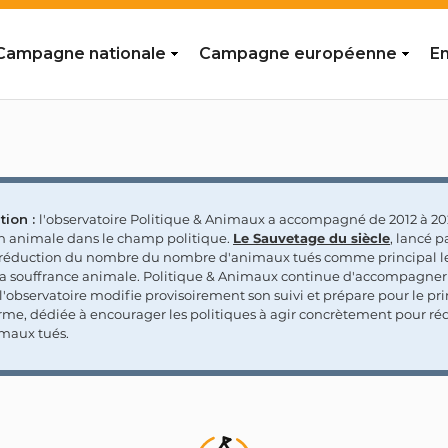
Campagne nationale
Campagne européenne
En
tion :
l'observatoire Politique & Animaux a accompagné de 2012 à 202
on animale dans le champ politique.
Le Sauvetage du siècle
, lancé p
a réduction du nombre du nombre d'animaux tués comme principal le
la souffrance animale. Politique & Animaux continue d'accompagner
'observatoire modifie provisoirement son suivi et prépare pour le p
rme, dédiée à encourager les politiques à agir concrètement pour réd
maux tués.