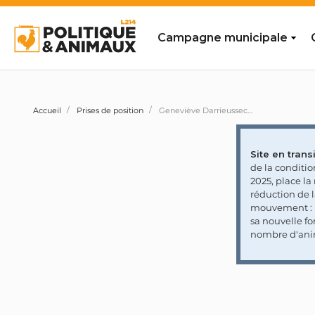
Campagne municipale
Accueil
Prises de position
Geneviève Darrieussecq, maire de Mont-de-Marsan, déplore que des citoyens désapprouvent les subventions publiques aux corridas
Site en transi
de la conditi
2025, place l
réduction de 
mouvement : l
sa nouvelle fo
nombre d'ani