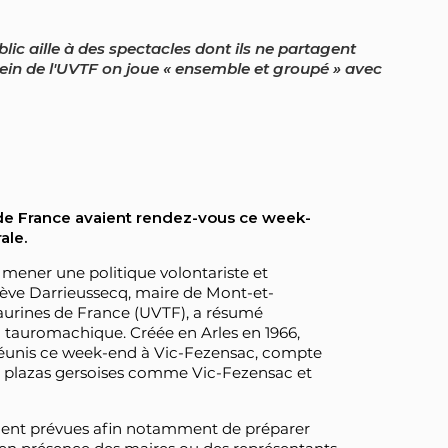
lic aille à des spectacles dont ils ne partagent
 sein de l'UVTF on joue « ensemble et groupé » avec
 de France avaient rendez-vous ce week-
ale.
ut mener une politique volontariste et
iève Darrieussecq, maire de Mont-et-
taurines de France (UVTF), a résumé
n tauromachique. Créée en Arles en 1966,
 réunis ce week-end à Vic-Fezensac, compte
 plazas gersoises comme Vic-Fezensac et
taient prévues afin notamment de préparer