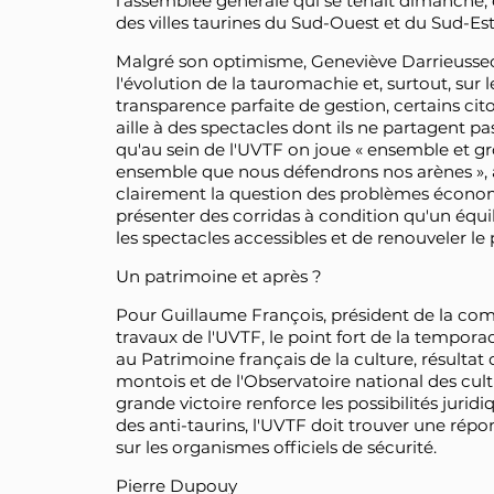
l'assemblée générale qui se tenait dimanche,
des villes taurines du Sud-Ouest et du Sud-Est
Malgré son optimisme, Geneviève Darrieussecq
l'évolution de la tauromachie et, surtout, su
transparence parfaite de gestion, certains cit
aille à des spectacles dont ils ne partagent pa
qu'au sein de l'UVTF on joue « ensemble et gr
ensemble que nous défendrons nos arènes », a
clairement la question des problèmes économi
présenter des corridas à condition qu'un équil
les spectacles accessibles et de renouveler le 
Un patrimoine et après ?
Pour Guillaume François, président de la co
travaux de l'UVTF, le point fort de la temporad
au Patrimoine français de la culture, résultat
montois et de l'Observatoire national des cul
grande victoire renforce les possibilités juridi
des anti-taurins, l'UVTF doit trouver une répo
sur les organismes officiels de sécurité.
Pierre Dupouy