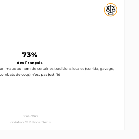
73%
des Français
 animaux au nom de certaines traditions locales (corrida, gavage,
combats de coqs) n'est pas justifié
IFOP -
2025
Fondation 30 Millions d'Amis