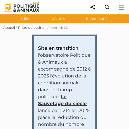
Villes
Députés
Eurodéputés
Accueil
Prises de position
Yannick Monnet demande au gouvernement des mesures pour autoriser formellement les voleries et les «spectacles» de fauconnerie
Site en transition :
l'observatoire Politique
& Animaux a
accompagné de 2012 à
2025 l'évolution de la
condition animale
dans le champ
politique.
Le
Sauvetage du siècle
,
lancé par L214 en 2025,
place la réduction du
nombre du nombre