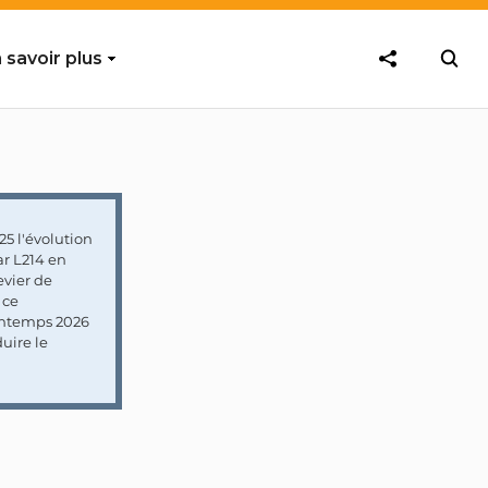
 savoir plus
5 l'évolution
ar L214 en
vier de
 ce
rintemps 2026
uire le