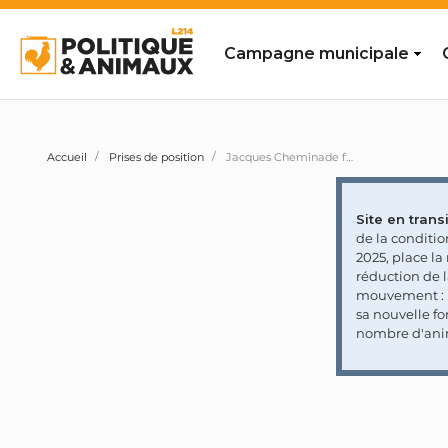
Campagne municipale
Accueil
Prises de position
Jacques Cheminade favorable à un changement de statut des animaux
Site en transi
de la conditi
2025, place l
réduction de 
mouvement : l
sa nouvelle fo
nombre d'ani