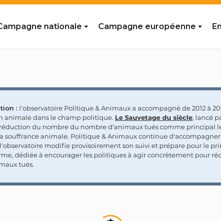
Campagne nationale
Campagne européenne
En
tion :
l'observatoire Politique & Animaux a accompagné de 2012 à 202
on animale dans le champ politique.
Le Sauvetage du siècle
, lancé p
a réduction du nombre du nombre d'animaux tués comme principal le
la souffrance animale. Politique & Animaux continue d'accompagner
'observatoire modifie provisoirement son suivi et prépare pour le p
rme, dédiée à encourager les politiques à agir concrètement pour réd
maux tués.