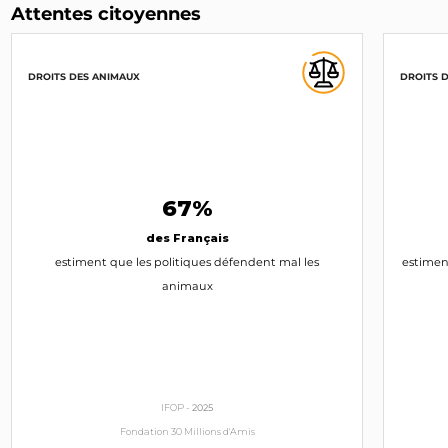
Attentes citoyennes
DROITS DES ANIMAUX
DROITS 
67%
des Français
estiment que les politiques défendent mal les
estimen
animaux
IFOP -
2025
Fondation 30 Millions d'Amis