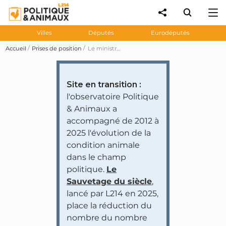
Villes
Députés
Eurodéputés
Accueil
Prises de position
Le ministre de l'Intérieur crée une division chargée de la maltraitance animale... de seulement 15 enquêteurs pour 12 000 faits constatés
Site en transition :
l'observatoire Politique
& Animaux a
accompagné de 2012 à
2025 l'évolution de la
condition animale
dans le champ
politique.
Le
Sauvetage du siècle
,
lancé par L214 en 2025,
place la réduction du
nombre du nombre