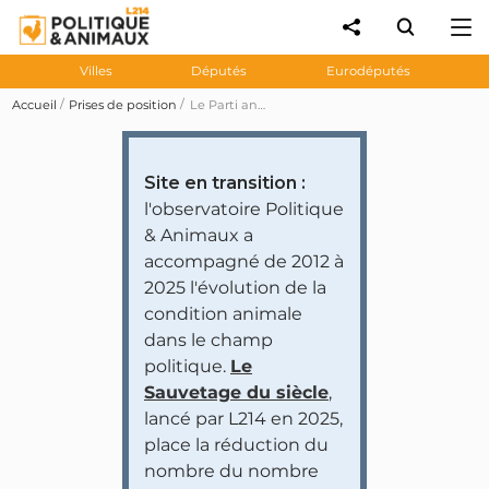
Villes
Députés
Eurodéputés
Accueil
Prises de position
Le Parti animaliste veut permettre aux associations de protection animale de se constituer partie civile pour l’ensemble des atteintes aux animaux
Site en transition :
l'observatoire Politique
& Animaux a
accompagné de 2012 à
2025 l'évolution de la
condition animale
dans le champ
politique.
Le
Sauvetage du siècle
,
lancé par L214 en 2025,
place la réduction du
nombre du nombre