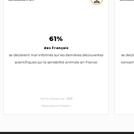
61%
des Français
se déclarent mal informés sur les dernières découvertes
se décl
scientifiques sur la sensibilité animale en France
concern
Harris interactive -
2021
Observatoire Cetelem