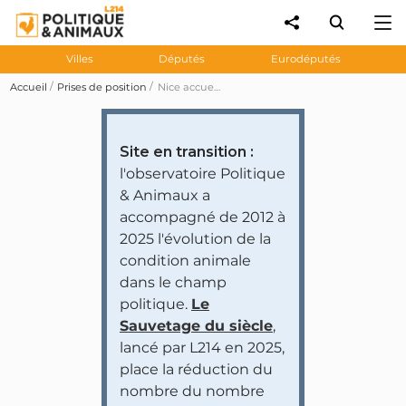
Villes
Députés
Eurodéputés
Accueil
Prises de position
Nice accueille son « premier festival animalier Woofest » dédié aux chiens
Site en transition :
l'observatoire Politique
& Animaux a
accompagné de 2012 à
2025 l'évolution de la
condition animale
dans le champ
politique.
Le
Sauvetage du siècle
,
lancé par L214 en 2025,
place la réduction du
nombre du nombre