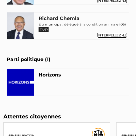
INTERPELLEZ-LE
Richard Chemla
Élu municipal, délégué à la condition animale (06)
DVD
INTERPELLEZ-LE
Parti politique (1)
Horizons
Attentes citoyennes
SENSIBILISATION
SENSIBIL