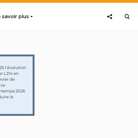
 savoir plus
5 l'évolution
ar L214 en
vier de
 ce
rintemps 2026
uire le