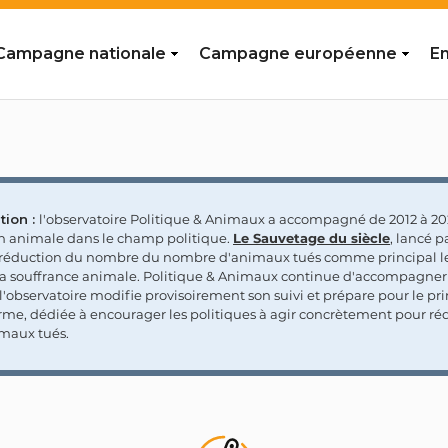
Campagne nationale
Campagne européenne
En
tion :
l'observatoire Politique & Animaux a accompagné de 2012 à 202
on animale dans le champ politique.
Le Sauvetage du siècle
, lancé p
a réduction du nombre du nombre d'animaux tués comme principal le
la souffrance animale. Politique & Animaux continue d'accompagner
'observatoire modifie provisoirement son suivi et prépare pour le p
rme, dédiée à encourager les politiques à agir concrètement pour réd
maux tués.