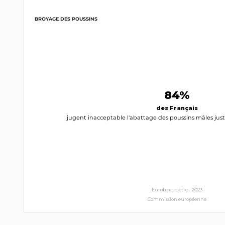
BROYAGE DES POUSSINS
84%
des Français
jugent inacceptable l'abattage des poussins mâles just
Eurobaromètre -
2023
Commission européenne