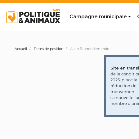
Campagne municipale
Accueil
Prises de position
Alain Tourret demande l'abolition du broyage des poussins mâles
Site en transi
de la conditi
2025, place l
réduction de 
mouvement : l
sa nouvelle fo
nombre d'ani