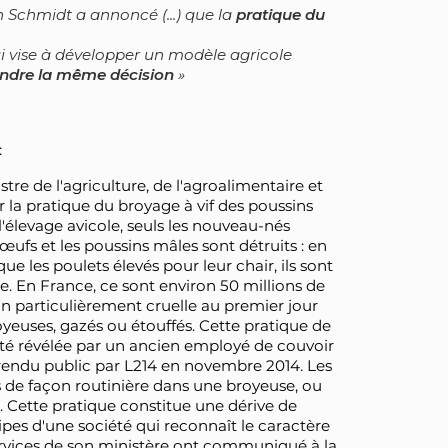
an Schmidt a annoncé (...) que la
pratique du
qui vise à développer un modèle agricole
endre la même décision
:
istre de l'agriculture, de l'agroalimentaire et
 la pratique du broyage à vif des poussins
'élevage avicole, seuls les nouveau-nés
ufs et les poussins mâles sont détruits : en
ue les poulets élevés pour leur chair, ils sont
le. En France, ce sont environ 50 millions de
on particulièrement cruelle au premier jour
royeuses, gazés ou étouffés. Cette pratique de
été révélée par un ancien employé de couvoir
rendu public par L214 en novembre 2014. Les
s de façon routinière dans une broyeuse, ou
. Cette pratique constitue une dérive de
cipes d'une société qui reconnaît le caractère
services de son ministère ont communiqué à la