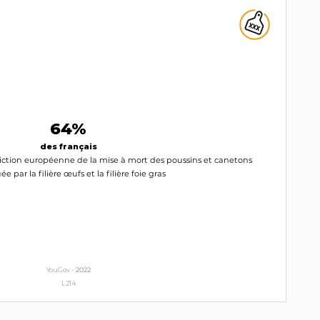
64%
des français
diction européenne de la mise à mort des poussins et canetons
ée par la filière œufs et la filière foie gras
YouGov -
2022
L214