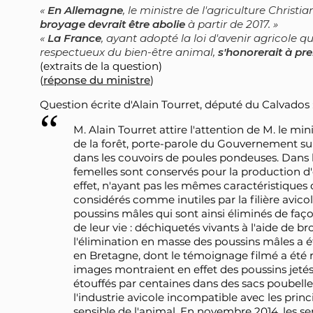
En Allemagne
, le ministre de l'agriculture Christi
broyage devrait être abolie
à partir de 2017.
La France
, ayant adopté la loi d'avenir agricole 
respectueux du bien-être animal,
s'honorerait à pr
(extraits de la question)
(
réponse du ministre
)
Question écrite d'Alain Tourret, député du Calvados 
M. Alain Tourret attire l'attention de M. le min
de la forêt, porte-parole du Gouvernement sur
dans les couvoirs de poules pondeuses. Dans l
femelles sont conservés pour la production d'œ
effet, n'ayant pas les mêmes caractéristiques q
considérés comme inutiles par la filière avico
poussins mâles qui sont ainsi éliminés de faç
de leur vie : déchiquetés vivants à l'aide de b
l'élimination en masse des poussins mâles a 
en Bretagne, dont le témoignage filmé a été 
images montraient en effet des poussins jeté
étouffés par centaines dans des sacs poubelle
l'industrie avicole incompatible avec les prin
sensible de l'animal. En novembre 2014, les 