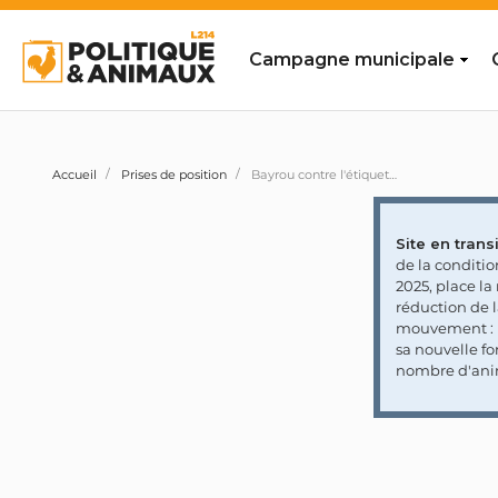
Campagne municipale
Accueil
Prises de position
Bayrou contre l'étiquetage du mode d'abattage
Site en transi
de la conditi
2025, place l
réduction de 
mouvement : l
sa nouvelle fo
nombre d'ani