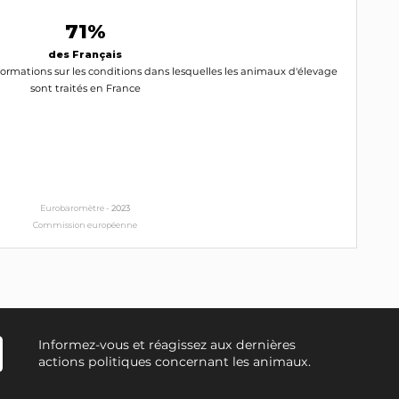
71%
des Français
ormations sur les conditions dans lesquelles les animaux d'élevage
sont traités en France
Eurobaromètre -
2023
Commission européenne
Informez-vous et réagissez aux dernières
actions politiques concernant les animaux.