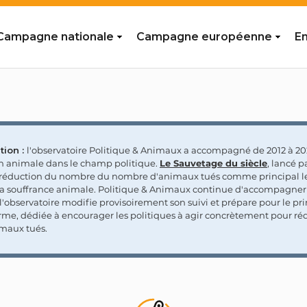
Campagne nationale
Campagne européenne
En
tion :
l'observatoire Politique & Animaux a accompagné de 2012 à 202
on animale dans le champ politique.
Le Sauvetage du siècle
, lancé p
a réduction du nombre du nombre d'animaux tués comme principal le
la souffrance animale. Politique & Animaux continue d'accompagner
'observatoire modifie provisoirement son suivi et prépare pour le p
rme, dédiée à encourager les politiques à agir concrètement pour réd
maux tués.