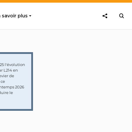
 savoir plus
5 l'évolution
ar L214 en
vier de
 ce
rintemps 2026
uire le