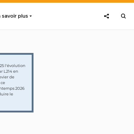
 savoir plus
5 l'évolution
ar L214 en
vier de
 ce
rintemps 2026
uire le