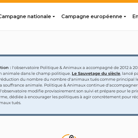
Campagne nationale
Campagne européenne
En
tion :
l'observatoire Politique & Animaux a accompagné de 2012 à 202
on animale dans le champ politique.
Le Sauvetage du siècle
, lancé p
a réduction du nombre du nombre d'animaux tués comme principal le
la souffrance animale. Politique & Animaux continue d'accompagner
'observatoire modifie provisoirement son suivi et prépare pour le p
rme, dédiée à encourager les politiques à agir concrètement pour réd
maux tués.