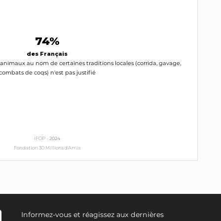
74%
des Français
 animaux au nom de certaines traditions locales (corrida, gavage,
combats de coqs) n'est pas justifié
IFOP -
2024
Fondation 30 Millions d'Amis
Informez-vous et réagissez aux dernières