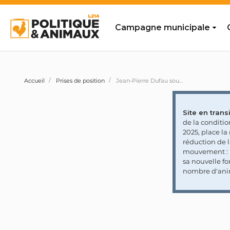
Campagne municipale
Accueil
Prises de position
Jean-Pierre Dufau souhaite des mesures pour défendre le gavage et assurer la promotion du foie gras dans le monde
Site en transi
de la conditi
2025, place l
réduction de 
mouvement : l
sa nouvelle fo
nombre d'ani