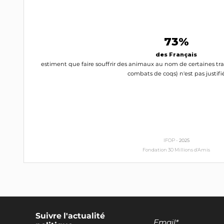
73%
des Français
estiment que faire souffrir des animaux au nom de certaines trad
combats de coqs) n'est pas justifi
IFOP -
2025
Fondation 30 Millions d'Amis
Suivre l'actualité