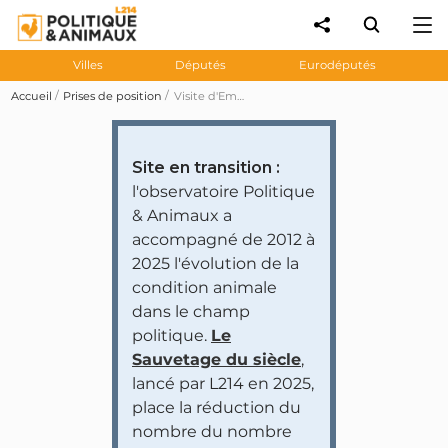
Villes
Députés
Eurodéputés
Accueil
Prises de position
Visite d'Emmanuel Macron en Chine : la filière porcine a obtenu l’agrément d’un abattoir supplémentaire et la filière bovine va se voir ouvrir le marché chinois d’ici à 6 mois
Site en transition :
l'observatoire Politique
& Animaux a
accompagné de 2012 à
2025 l'évolution de la
condition animale
dans le champ
politique.
Le
Sauvetage du siècle
,
lancé par L214 en 2025,
place la réduction du
nombre du nombre