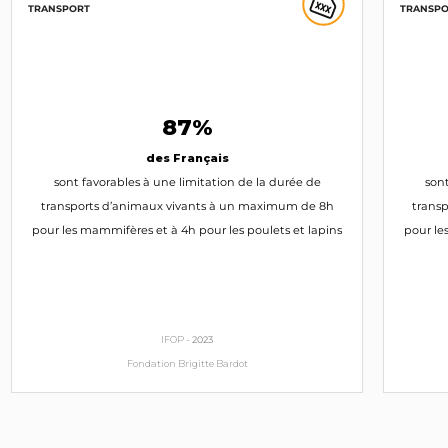
TRANSPORT
TRANSP
87%
des Français
sont favorables à une limitation de la durée de
sont
transports d’animaux vivants à un maximum de 8h
trans
pour les mammifères et à 4h pour les poulets et lapins
pour le
IFOP -
2023
Fondation Brigitte Bardot