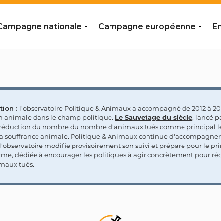
Campagne nationale
Campagne européenne
En
tion :
l'observatoire Politique & Animaux a accompagné de 2012 à 202
on animale dans le champ politique.
Le Sauvetage du siècle
, lancé p
a réduction du nombre du nombre d'animaux tués comme principal le
la souffrance animale. Politique & Animaux continue d'accompagner
'observatoire modifie provisoirement son suivi et prépare pour le p
rme, dédiée à encourager les politiques à agir concrètement pour réd
maux tués.