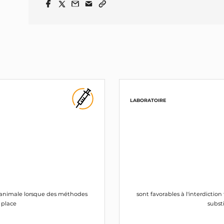
LABORATOIRE
on animale lorsque des méthodes
sont favorables à l'interdicti
a place
substi