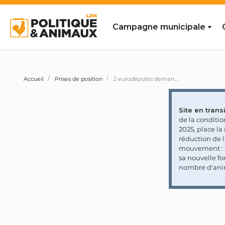
Campagne municipale
Accueil
Prises de position
2 eurodéputés demandent à la Commission de veiller à ce qu'aucun primate sauvage capturé ne soit importé depuis Maurice vers l'Europe à des fins de recherche scientifique
Site en transi
de la conditi
2025, place l
réduction de 
mouvement : l
sa nouvelle fo
nombre d'ani