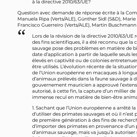
à la directive 2010/63/UE?
Question avec demande de réponse écrite à la Com
Manuela Ripa (Verts/ALE), Günther Sidl (S&D), Marie
Francisco Guerreiro (Verts/ALE), Martin Buschmann (
Lors de la révision de la directive 2010/63/UE r
des fins scientifiques, il a été reconnu que l
sauvage pose des problèmes en matière de bien
date d’application à partir de laquelle seuls l
élevés en captivité ou de colonies entretenues
être utilisés. L’évolution récente de la situati
de l’Union européenne en macaques à longu
d’animaux prélevés dans la faune sauvage à des
gouvernement mauricien a approuvé l’extensi
autorisé, à cette fin, la capture d’un millier d
immense recul en matière de bien-être anima
1. Sachant que l’Union européenne a arrêté la d
d’utiliser des primates sauvages et où il n’est
de première génération à des fins de recherch
d’importer des primates en provenance d’un
d’animaux sauvage, mais va jusqu’à autoriser