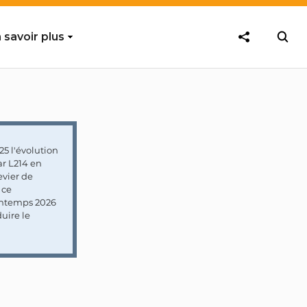
 savoir plus
5 l'évolution
ar L214 en
vier de
 ce
rintemps 2026
uire le