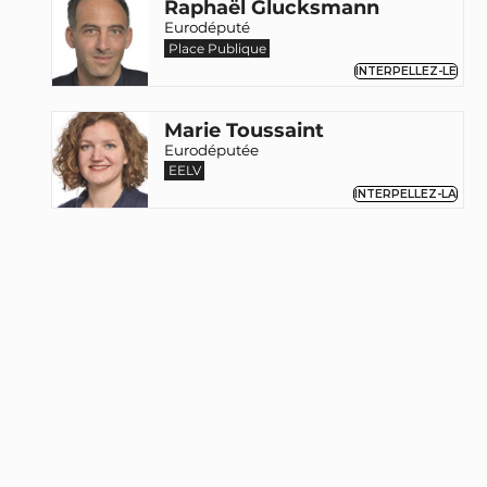
Raphaël Glucksmann
Eurodéputé
Place Publique
INTERPELLEZ-LE
Marie Toussaint
Eurodéputée
EELV
INTERPELLEZ-LA