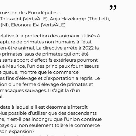
mission des Eurodéputes :
 Toussaint (Verts/ALE), Anja Hazekamp (The Left),
NI), Eleonora Evi (Verts/ALE)
elative à la protection des animaux utilisés à
a capture de primates non humains à l’état
-être animal. La directive arrête à 2022 la
es primates issus de primates qui ont été
 sans apport d’effectifs extérieurs pourront
on à Maurice, l’un des principaux fournisseurs
e queue, montre que le commerce
 fins d’élevage et d’exportation a repris. Le
on d’une ferme d’élevage de primates et
e macaques sauvages. Il s’agit là d’un
l.
ate à laquelle il est désormais interdit
 plus possible d’utiliser que des descendants
e, n’est-il pas incongru que l’Union continue
 pays qui non seulement tolère le commerce
 son expansion?