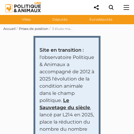
Villes
Députés
Eurodéputés
Accueil
Prises de position
3 élues manifestent avec One Voice devant l'élevage de beagles de Gannat
Site en transition :
l'observatoire Politique
& Animaux a
accompagné de 2012 à
2025 l'évolution de la
condition animale
dans le champ
politique.
Le
Sauvetage du siècle
,
lancé par L214 en 2025,
place la réduction du
nombre du nombre