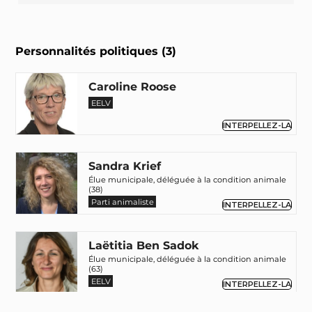
Personnalités politiques (3)
Caroline Roose
EELV
INTERPELLEZ-LA
Sandra Krief
Élue municipale, déléguée à la condition animale
(38)
Parti animaliste
INTERPELLEZ-LA
Laëtitia Ben Sadok
Élue municipale, déléguée à la condition animale
(63)
EELV
INTERPELLEZ-LA