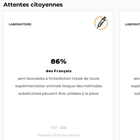
Attentes citoyennes
LABORATOIRE
LABORAT
86%
des Français
sont favorables à l'interdiction totale de toute
son
expérimentation animale lorsque des méthodes
expé
substitutives peuvent être utilisées à la place
sub
IFOP -
2025
Fondation 30 Millions d'Amis