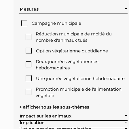
Mesures
Campagne municipale
Réduction municipale de moitié du
nombre d'animaux tués
Option végétarienne quotidienne
Deux journées végétariennes
hebdomadaires
Une journée végétalienne hebdomadaire
Promotion municipale de l'alimentation
végétale
Offre végétale lors des réceptions
+ afficher tous les sous-thèmes
officielles de la ville
Impact sur les animaux
Implication
Exclusion de l'élevage intensif des achats
Action, position, communication