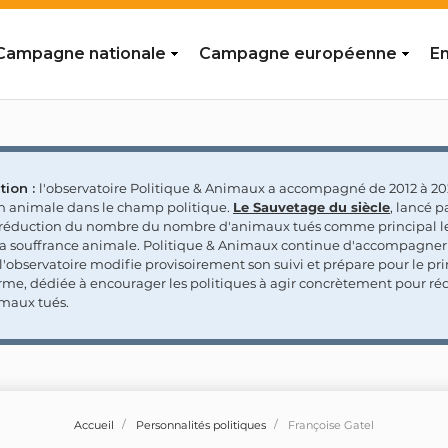
Campagne nationale
Campagne européenne
En
tion :
l'observatoire Politique & Animaux a accompagné de 2012 à 202
on animale dans le champ politique.
Le Sauvetage du siècle
, lancé p
a réduction du nombre du nombre d'animaux tués comme principal le
la souffrance animale. Politique & Animaux continue d'accompagner
'observatoire modifie provisoirement son suivi et prépare pour le p
rme, dédiée à encourager les politiques à agir concrètement pour réd
maux tués.
Accueil
Personnalités politiques
Françoise Gatel