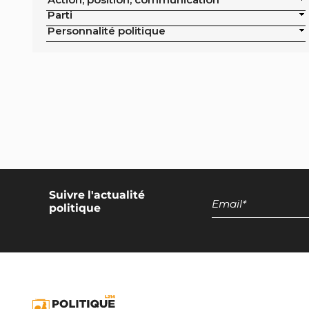
publics de la ville
Parti
Exclusion de la pisciculture des achats
Personnalité politique
publics de la ville
Campagne nationale
Réduction de moitié du nombre
d'animaux tués en France
Moratoire national sur les élevages
intensifs
Moratoire national sur les élevages
piscicoles
Suivre l'actualité
politique
Mesures miroirs sur les produits d’origine
animale
Interdiction des navires de pêche de plus
de 12 mètres dans la bande côtière
Interdiction nationale des élevages