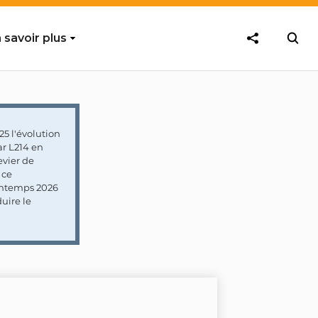
 savoir plus
5 l'évolution
ar L214 en
vier de
 ce
rintemps 2026
uire le