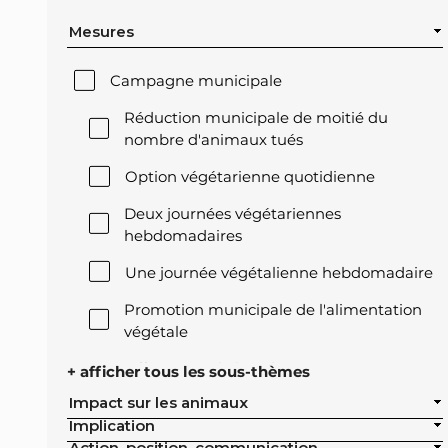
Mesures
Campagne municipale
Réduction municipale de moitié du
nombre d'animaux tués
Option végétarienne quotidienne
Deux journées végétariennes
hebdomadaires
Une journée végétalienne hebdomadaire
Promotion municipale de l'alimentation
végétale
Offre végétale lors des réceptions
+ afficher tous les sous-thèmes
officielles de la ville
Impact sur les animaux
Implication
Exclusion de l'élevage intensif des achats
Action, position, communication