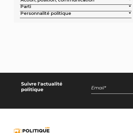
publics de la ville
Parti
Exclusion de la pisciculture des achats
Personnalité politique
publics de la ville
Campagne nationale
Réduction de moitié du nombre
d'animaux tués en France
Moratoire national sur les élevages
intensifs
Moratoire national sur les élevages
piscicoles
Suivre l'actualité
politique
Mesures miroirs sur les produits d’origine
animale
Interdiction des navires de pêche de plus
de 12 mètres dans la bande côtière
Interdiction nationale des élevages