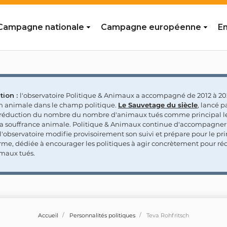
Campagne nationale
Campagne européenne
En
tion :
l'observatoire Politique & Animaux a accompagné de 2012 à 202
on animale dans le champ politique.
Le Sauvetage du siècle
, lancé p
a réduction du nombre du nombre d'animaux tués comme principal le
la souffrance animale. Politique & Animaux continue d'accompagner
'observatoire modifie provisoirement son suivi et prépare pour le p
rme, dédiée à encourager les politiques à agir concrètement pour réd
maux tués.
Accueil
Personnalités politiques
Teva Rohfritsch