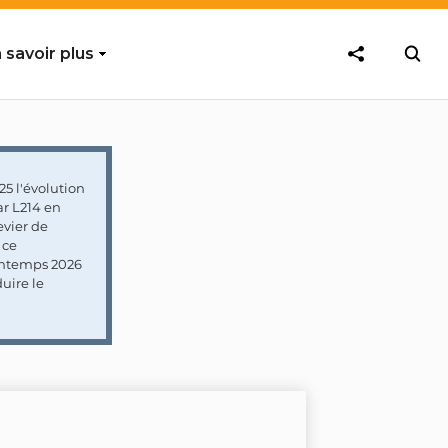
 savoir plus
5 l'évolution
ar L214 en
vier de
 ce
rintemps 2026
uire le