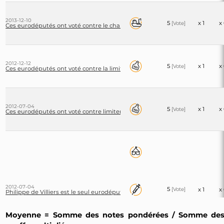
2013-12-10
5
x 1
x
[Vote]
Ces eurodéputés ont voté contre le chalutage profond, comme leurs grou
2012-12-12
5
x 1
x
[Vote]
Ces eurodéputés ont voté contre la limitation à huit heures du transport d
2012-07-04
5
x 1
x
[Vote]
Ces eurodéputés ont voté contre limiter à huit heures le transport des ani
2012-07-04
5
[Vote]
x 1
x
Philippe de Villiers est le seul eurodéputé français a avoir voté contre la st
Moyenne = Somme des notes pondérées / Somme de