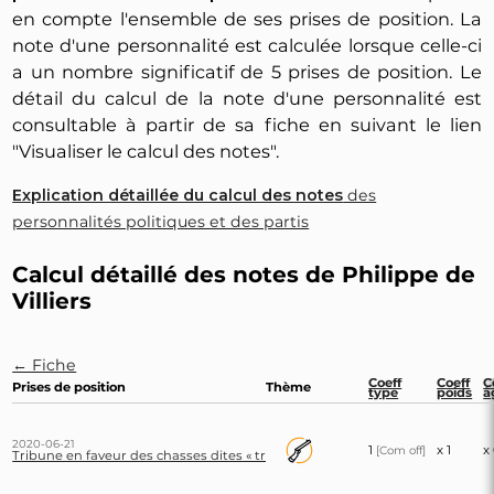
en compte l'ensemble de ses prises de position. La
note d'une personnalité est calculée lorsque celle-ci
a un nombre significatif de 5 prises de position. Le
détail du calcul de la note d'une personnalité est
consultable à partir de sa fiche en suivant le lien
"Visualiser le calcul des notes".
Explication détaillée du calcul des notes
des
personnalités politiques et des partis
Calcul détaillé des notes de Philippe de
Villiers
← Fiche
Coeff
Coeff
C
Prises de position
Thème
type
poids
â
2020-06-21
1
x 1
x
[Com off]
Tribune en faveur des chasses dites « traditionnelles »