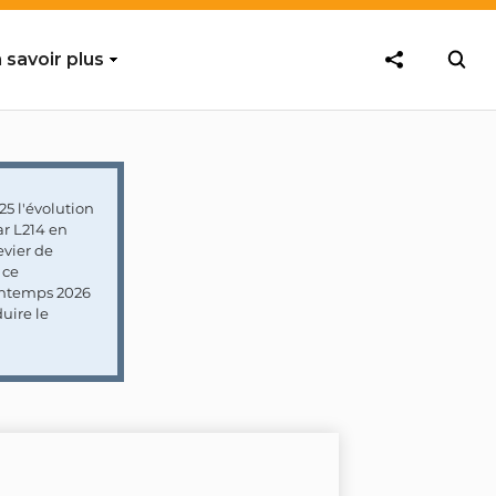
 savoir plus
5 l'évolution
ar L214 en
vier de
 ce
rintemps 2026
uire le