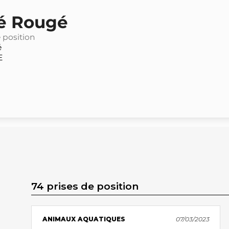
é Rougé
e position
é
E
74 prises de position
ANIMAUX AQUATIQUES
07/03/2023