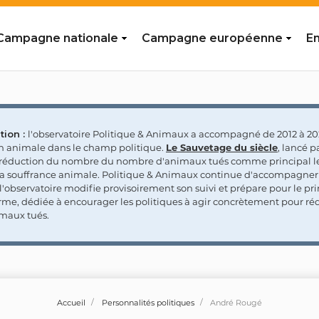
Campagne nationale
Campagne européenne
En
tion :
l'observatoire Politique & Animaux a accompagné de 2012 à 202
on animale dans le champ politique.
Le Sauvetage du siècle
, lancé p
a réduction du nombre du nombre d'animaux tués comme principal le
la souffrance animale. Politique & Animaux continue d'accompagner
'observatoire modifie provisoirement son suivi et prépare pour le p
rme, dédiée à encourager les politiques à agir concrètement pour réd
maux tués.
Accueil
Personnalités politiques
André Rougé