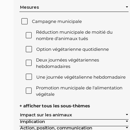
Mesures
Campagne municipale
Réduction municipale de moitié du
nombre d'animaux tués
Option végétarienne quotidienne
Deux journées végétariennes
hebdomadaires
Une journée végétalienne hebdomadaire
Promotion municipale de l'alimentation
végétale
Offre végétale lors des réceptions
+ afficher tous les sous-thèmes
officielles de la ville
Impact sur les animaux
Implication
Exclusion de l'élevage intensif des achats
Action, position, communication
publics de la ville