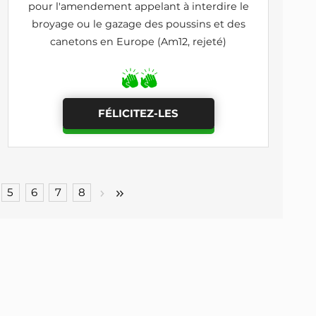
pour l'amendement appelant à interdire le
broyage ou le gazage des poussins et des
canetons en Europe (Am12, rejeté)
FÉLICITEZ-LES
5
6
7
8