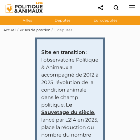
Villes
Députés
Eurodéputés
Accueil
Prises de position
5 députés demandent au gouvernement d'interdire la vente d'animaux de compagnie dans les salons et les foires
Site en transition :
l'observatoire Politique
& Animaux a
accompagné de 2012 à
2025 l'évolution de la
condition animale
dans le champ
politique.
Le
Sauvetage du siècle
,
lancé par L214 en 2025,
place la réduction du
nombre du nombre