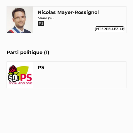
Nicolas Mayer-Rossignol
Maire (76)
PS
INTERPELLEZ-LE
Parti politique (1)
PS
Attentes citoyennes
STÉRILISATION CHATS
STÉRILIS