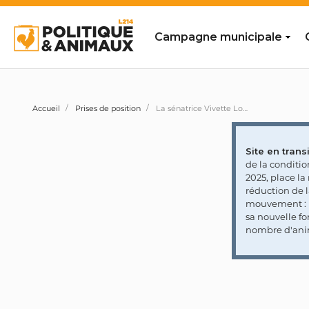
Campagne municipale
Accueil
Prises de position
La sénatrice Vivette Lopez demande au Gouvernement demande de limiter le renforcement de l'encadrement des élevages amateurs d' «animaux non domestiques pouvant être détenus en tant qu'animaux de compagnie»
Site en transi
de la conditi
2025, place l
réduction de 
mouvement : l
sa nouvelle fo
nombre d'ani