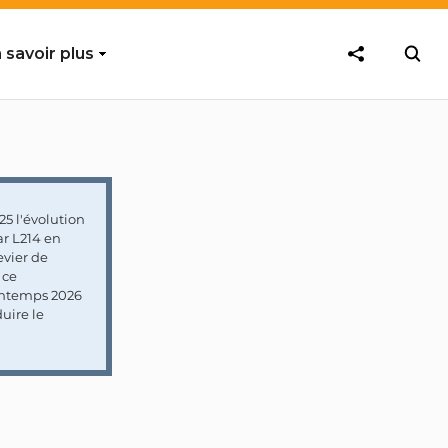
 savoir plus
5 l'évolution
ar L214 en
vier de
 ce
rintemps 2026
uire le