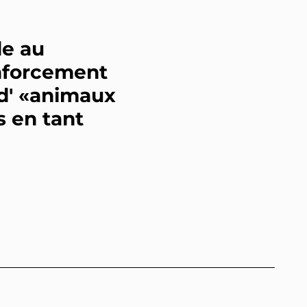
de au
nforcement
d' «animaux
 en tant