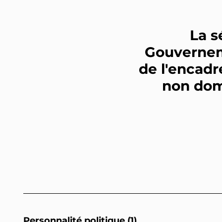
La s
Gouvernem
de l'encad
non dom
Personnalité politique (1)