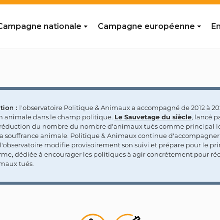
Campagne nationale
Campagne européenne
En
tion :
l'observatoire Politique & Animaux a accompagné de 2012 à 202
on animale dans le champ politique.
Le Sauvetage du siècle
, lancé p
a réduction du nombre du nombre d'animaux tués comme principal le
la souffrance animale. Politique & Animaux continue d'accompagner
'observatoire modifie provisoirement son suivi et prépare pour le p
rme, dédiée à encourager les politiques à agir concrètement pour réd
maux tués.