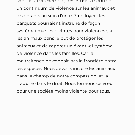
sont liés. Par exemple, des études montrent
un continuum de violence sur les animaux et
les enfants au sein d'un même foyer : les
parquets pourraient instruire de façon
systématique les plaintes pour violences sur
les animaux dans le but de protéger les
animaux et de repérer un éventuel système
de violence dans les familles. Car la
maltraitance ne connaît pas la frontière entre
les espèces. Nous devons inclure les animaux
dans le champ de notre compassion, et la
traduire dans le droit. Nous formons ce vœu
pour une société moins violente pour tous,
humains et animaux !
(Extrait du vœu présenté par Nathalie Dehan au
conseil municipal de Vénissieux le 2 juin et voté à
l'unanimité)