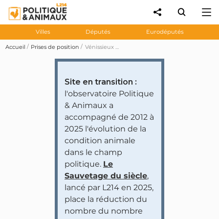
Villes
Députés
Eurodéputés
Accueil
Prises de position
Vénissieux vote à l'unanimité un vœu pour que « les pouvoirs publics portent une campagne nationale forte en faveur de l'adoption responsable et contre l'abandon »
Site en transition :
l'observatoire Politique
& Animaux a
accompagné de 2012 à
2025 l'évolution de la
condition animale
dans le champ
politique.
Le
Sauvetage du siècle
,
lancé par L214 en 2025,
place la réduction du
nombre du nombre