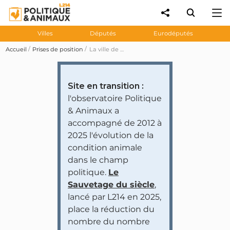
Villes
Députés
Eurodéputés
Accueil
Prises de position
La ville de Levallois-Perret obtient les « trois pattes » du label « Ville amie des animaux » de compagnie de la région Île-de-France
Site en transition :
l'observatoire Politique
& Animaux a
accompagné de 2012 à
2025 l'évolution de la
condition animale
dans le champ
politique.
Le
Sauvetage du siècle
,
lancé par L214 en 2025,
place la réduction du
nombre du nombre