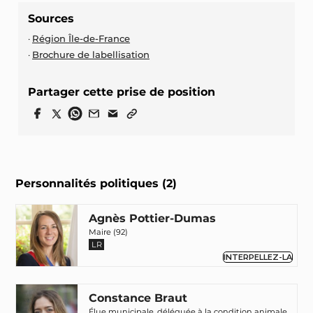
Sources
Région Île-de-France
Brochure de labellisation
Partager cette prise de position
Personnalités politiques (2)
Agnès Pottier-Dumas
Maire (92)
LR
INTERPELLEZ-LA
Constance Braut
Élue municipale, déléguée à la condition animale