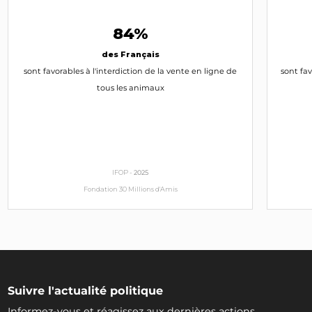
84%
des Français
sont favorables à l'interdiction de la vente en ligne de
sont fav
tous les animaux
IFOP -
2025
Fondation 30 Millions d'Amis
Suivre l'actualité politique
Informez-vous et réagissez aux dernières actions