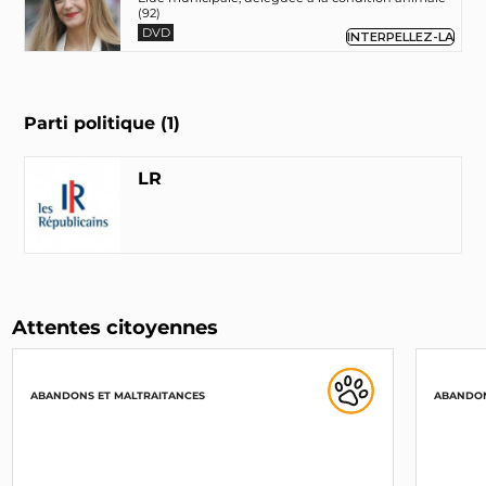
(92)
DVD
INTERPELLEZ-LA
Parti politique (1)
LR
Attentes citoyennes
ABANDONS ET MALTRAITANCES
ABANDON