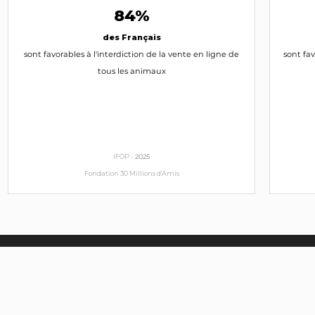
84%
des Français
sont favorables à l'interdiction de la vente en ligne de
sont fav
tous les animaux
IFOP -
2025
Fondation 30 Millions d'Amis
Suivre l'actualité politique
Informez-vous et réagissez aux dernières actions
politiques concernant les animaux.