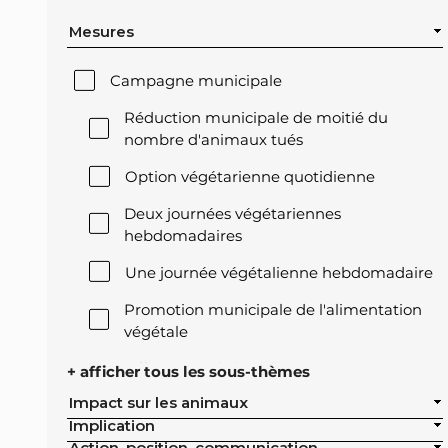
Mesures
Campagne municipale
Réduction municipale de moitié du
nombre d'animaux tués
Option végétarienne quotidienne
Deux journées végétariennes
hebdomadaires
Une journée végétalienne hebdomadaire
Promotion municipale de l'alimentation
végétale
Offre végétale lors des réceptions
+ afficher tous les sous-thèmes
officielles de la ville
Impact sur les animaux
Implication
Exclusion de l'élevage intensif des achats
Action, position, communication