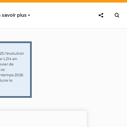
 savoir plus
5 l'évolution
ar L214 en
vier de
 ce
rintemps 2026
uire le