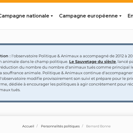
Campagne nationale
Campagne européenne
En
tion :
l'observatoire Politique & Animaux a accompagné de 2012 à 202
on animale dans le champ politique.
Le Sauvetage du siècle
, lancé p
a réduction du nombre du nombre d'animaux tués comme principal le
la souffrance animale. Politique & Animaux continue d'accompagner
'observatoire modifie provisoirement son suivi et prépare pour le p
rme, dédiée à encourager les politiques à agir concrètement pour réd
maux tués.
Accueil
Personnalités politiques
Bernard Bonne