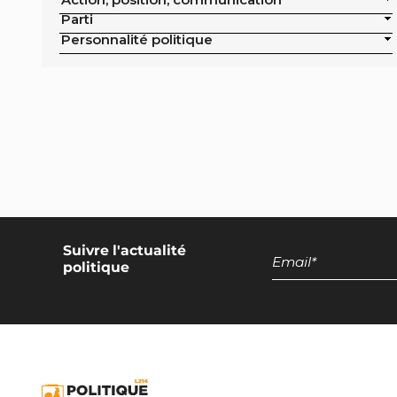
publics de la ville
Parti
Exclusion de la pisciculture des achats
Personnalité politique
publics de la ville
Campagne nationale
Réduction de moitié du nombre
d'animaux tués en France
Moratoire national sur les élevages
intensifs
Moratoire national sur les élevages
piscicoles
Suivre l'actualité
politique
Mesures miroirs sur les produits d’origine
animale
Interdiction des navires de pêche de plus
de 12 mètres dans la bande côtière
Interdiction nationale des élevages