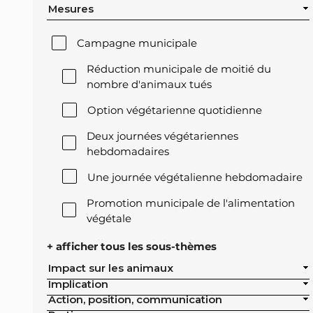
Mesures
Campagne municipale
Réduction municipale de moitié du
nombre d'animaux tués
Option végétarienne quotidienne
Deux journées végétariennes
hebdomadaires
Une journée végétalienne hebdomadaire
Promotion municipale de l'alimentation
végétale
Offre végétale lors des réceptions
+ afficher tous les sous-thèmes
officielles de la ville
Impact sur les animaux
Implication
Exclusion de l'élevage intensif des achats
Action, position, communication
publics de la ville