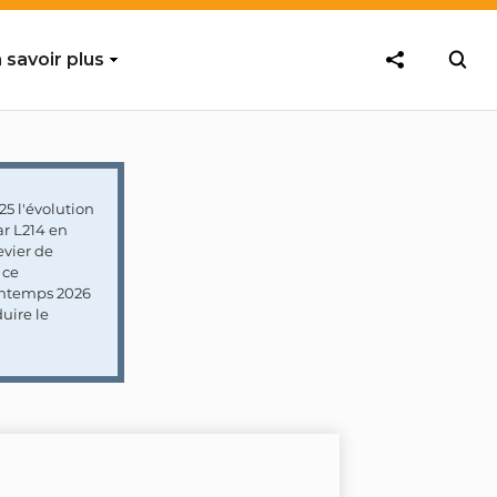
 savoir plus
5 l'évolution
ar L214 en
vier de
 ce
rintemps 2026
uire le