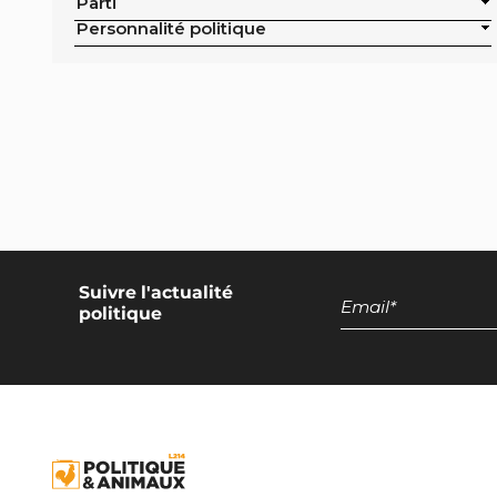
Parti
Exclusion de la pisciculture des achats
Personnalité politique
publics de la ville
Campagne nationale
Réduction de moitié du nombre
d'animaux tués en France
Moratoire national sur les élevages
intensifs
Moratoire national sur les élevages
piscicoles
Suivre l'actualité
politique
Mesures miroirs sur les produits d’origine
animale
Interdiction des navires de pêche de plus
de 12 mètres dans la bande côtière
Interdiction nationale des élevages
d’insectes