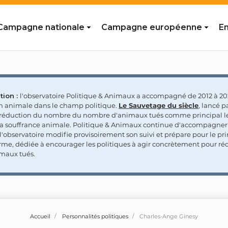
Campagne nationale
Campagne européenne
En
tion :
l'observatoire Politique & Animaux a accompagné de 2012 à 202
on animale dans le champ politique.
Le Sauvetage du siècle
, lancé p
a réduction du nombre du nombre d'animaux tués comme principal le
la souffrance animale. Politique & Animaux continue d'accompagner
'observatoire modifie provisoirement son suivi et prépare pour le p
rme, dédiée à encourager les politiques à agir concrètement pour réd
maux tués.
Accueil
Personnalités politiques
Charles-Ange Ginesy