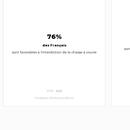
76%
des Français
son
sont favorables à l’interdiction de la chasse à courre
IFOP -
2025
Fondation 30 Millions d'Amis