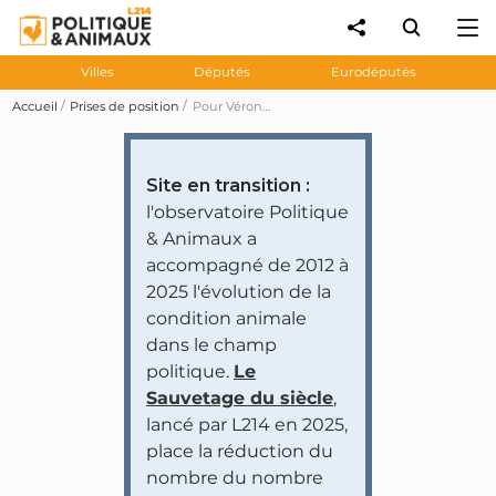
Villes
Députés
Eurodéputés
Accueil
Prises de position
Pour Véronique Mathieu on doit reconnaitre le rôle des chasseurs dans la protection de la nature.
Site en transition :
l'observatoire Politique
& Animaux a
accompagné de 2012 à
2025 l'évolution de la
condition animale
dans le champ
politique.
Le
Sauvetage du siècle
,
lancé par L214 en 2025,
place la réduction du
nombre du nombre