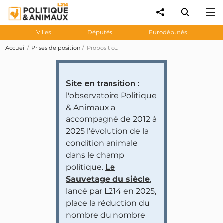
Villes
Députés
Eurodéputés
Accueil
Prises de position
Proposition de loi n°579 visant à davantage pénaliser les entraves à la chasse et les lanceurs d'alerte filmant la réalité des élevages et des abattoirs
Site en transition :
l'observatoire Politique
& Animaux a
accompagné de 2012 à
2025 l'évolution de la
condition animale
dans le champ
politique.
Le
Sauvetage du siècle
,
lancé par L214 en 2025,
place la réduction du
nombre du nombre