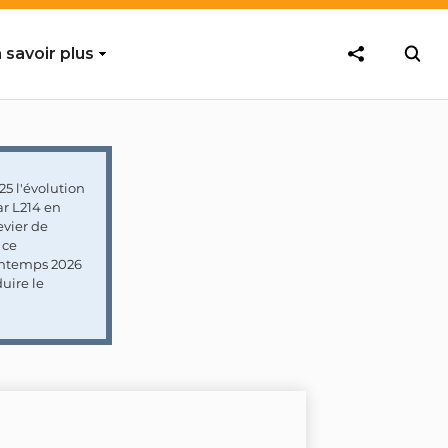
 savoir plus
5 l'évolution
ar L214 en
vier de
 ce
rintemps 2026
uire le