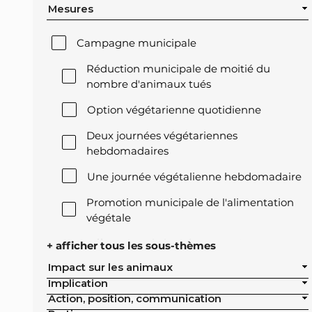
Mesures
Campagne municipale
Réduction municipale de moitié du
nombre d'animaux tués
Option végétarienne quotidienne
Deux journées végétariennes
hebdomadaires
Une journée végétalienne hebdomadaire
Promotion municipale de l'alimentation
végétale
Offre végétale lors des réceptions
+ afficher tous les sous-thèmes
officielles de la ville
Impact sur les animaux
Implication
Exclusion de l'élevage intensif des achats
Action, position, communication
publics de la ville