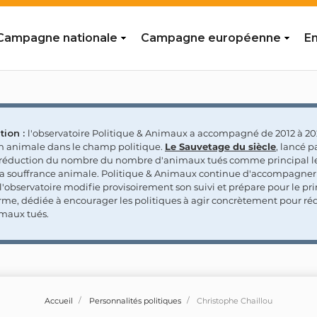
Campagne nationale
Campagne européenne
En
tion :
l'observatoire Politique & Animaux a accompagné de 2012 à 202
on animale dans le champ politique.
Le Sauvetage du siècle
, lancé p
a réduction du nombre du nombre d'animaux tués comme principal le
la souffrance animale. Politique & Animaux continue d'accompagner
'observatoire modifie provisoirement son suivi et prépare pour le p
rme, dédiée à encourager les politiques à agir concrètement pour réd
maux tués.
Accueil
Personnalités politiques
Christophe Chaillou