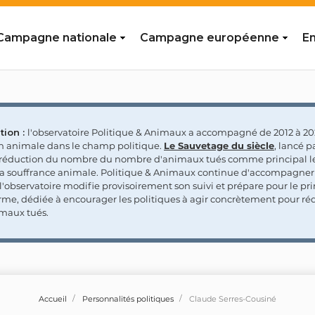
Campagne nationale
Campagne européenne
En
tion :
l'observatoire Politique & Animaux a accompagné de 2012 à 202
on animale dans le champ politique.
Le Sauvetage du siècle
, lancé p
a réduction du nombre du nombre d'animaux tués comme principal le
la souffrance animale. Politique & Animaux continue d'accompagner
'observatoire modifie provisoirement son suivi et prépare pour le p
rme, dédiée à encourager les politiques à agir concrètement pour réd
maux tués.
Accueil
Personnalités politiques
Claude Serres-Cousiné