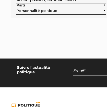
publics de la ville
Parti
Exclusion de la pisciculture des achats
Personnalité politique
publics de la ville
Campagne nationale
Réduction de moitié du nombre
d'animaux tués en France
Moratoire national sur les élevages
intensifs
Moratoire national sur les élevages
piscicoles
Suivre l'actualité
politique
Mesures miroirs sur les produits d’origine
animale
Interdiction des navires de pêche de plus
de 12 mètres dans la bande côtière
Interdiction nationale des élevages