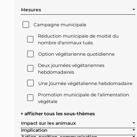
Mesures
Campagne municipale
Réduction municipale de moitié du
nombre d'animaux tués
Option végétarienne quotidienne
Deux journées végétariennes
hebdomadaires
Une journée végétalienne hebdomadaire
Promotion municipale de l'alimentation
végétale
Offre végétale lors des réceptions
+ afficher tous les sous-thèmes
officielles de la ville
Impact sur les animaux
Implication
Exclusion de l'élevage intensif des achats
Action, position, communication