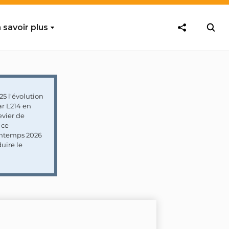
 savoir plus
5 l'évolution
ar L214 en
vier de
 ce
rintemps 2026
uire le